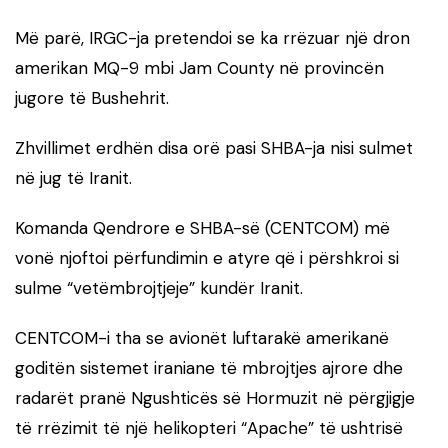
Më parë, IRGC-ja pretendoi se ka rrëzuar një dron
amerikan MQ-9 mbi Jam County në provincën
jugore të Bushehrit.
Zhvillimet erdhën disa orë pasi SHBA-ja nisi sulmet
në jug të Iranit.
Komanda Qendrore e SHBA-së (CENTCOM) më
vonë njoftoi përfundimin e atyre që i përshkroi si
sulme “vetëmbrojtjeje” kundër Iranit.
CENTCOM-i tha se avionët luftarakë amerikanë
goditën sistemet iraniane të mbrojtjes ajrore dhe
radarët pranë Ngushticës së Hormuzit në përgjigje
të rrëzimit të një helikopteri “Apache” të ushtrisë