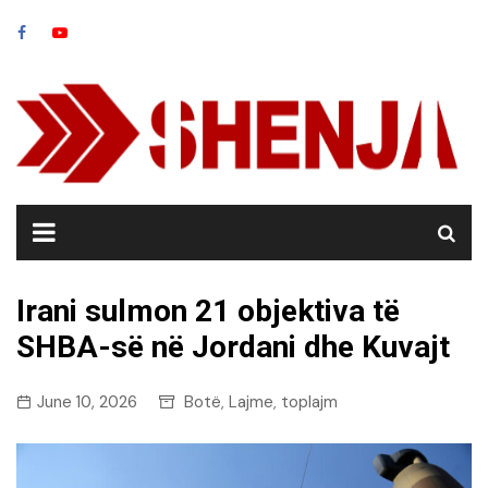
Skip
to
content
Irani sulmon 21 objektiva të
SHBA-së në Jordani dhe Kuvajt
June 10, 2026
Botë
Lajme
toplajm
,
,