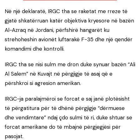
Në një deklaratë, IRGC tha se raketat me rreze të
gjatë shkatërruan katër objektiva kryesore në bazën
Al-Azraq në Jordani, përfshirë hangarët ku
strehoheshin avionët luftarakë F-35 dhe një qendër
komandimi dhe kontrolli.
IRGC tha se nisi sulm me dron duke synuar bazën “Ali
Al Salem” në Kuvajt në përgjigje të asaj që e
përshkroi si agresion amerikan.
IRGC-ja paralajmëroi se forcat e saj janë plotësisht
të përgatitura për të dhënë përgjigje “dërmuese
dhe vendimtare” ndaj çdo sulmi të ri, duke shtuar se
forcat amerikane do të mbajnë përgjegjësi për
pasojat.