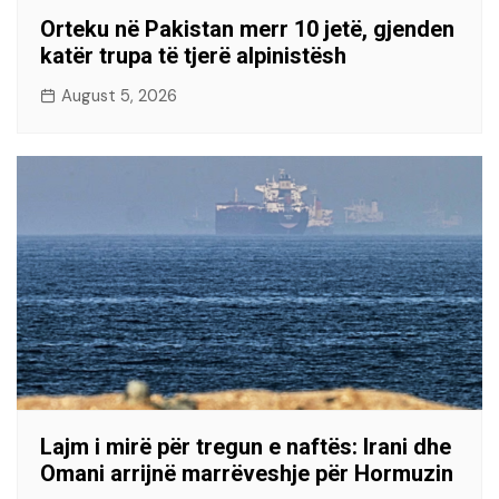
Orteku në Pakistan merr 10 jetë, gjenden
katër trupa të tjerë alpinistësh
August 5, 2026
Lajm i mirë për tregun e naftës: Irani dhe
Omani arrijnë marrëveshje për Hormuzin