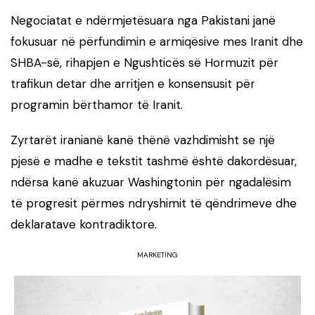
Negociatat e ndërmjetësuara nga Pakistani janë
fokusuar në përfundimin e armiqësive mes Iranit dhe
SHBA-së, rihapjen e Ngushticës së Hormuzit për
trafikun detar dhe arritjen e konsensusit për
programin bërthamor të Iranit.
Zyrtarët iranianë kanë thënë vazhdimisht se një
pjesë e madhe e tekstit tashmë është dakordësuar,
ndërsa kanë akuzuar Washingtonin për ngadalësim
të progresit përmes ndryshimit të qëndrimeve dhe
deklaratave kontradiktore.
MARKETING