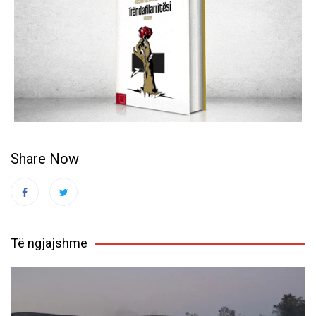
Share Now
Të ngjajshme