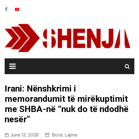
Skip
to
content
Irani: Nënshkrimi i
memorandumit të mirëkuptimit
me SHBA-në “nuk do të ndodhë
nesër”
June 13, 2026
Botë
Lajme
,