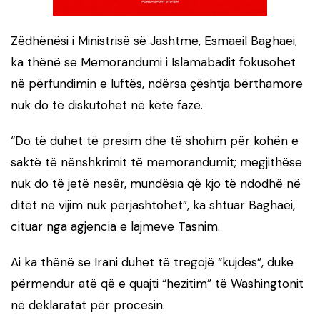
Zëdhënësi i Ministrisë së Jashtme, Esmaeil Baghaei,
ka thënë se Memorandumi i Islamabadit fokusohet
në përfundimin e luftës, ndërsa çështja bërthamore
nuk do të diskutohet në këtë fazë.
“Do të duhet të presim dhe të shohim për kohën e
saktë të nënshkrimit të memorandumit; megjithëse
nuk do të jetë nesër, mundësia që kjo të ndodhë në
ditët në vijim nuk përjashtohet”, ka shtuar Baghaei,
cituar nga agjencia e lajmeve Tasnim.
Ai ka thënë se Irani duhet të tregojë “kujdes”, duke
përmendur atë që e quajti “hezitim” të Washingtonit
në deklaratat për procesin.