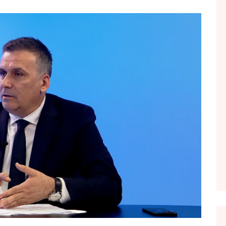
FOL POPULL
GJURMË
INTERVISTA EMISION
KONAKU
KU E KISHIM FJALEN
LIGJERATE FETARE
PARADITE ME NE
PIKËPAMJE
RECETA E DITES
RELAKS
RETRO JAVORE