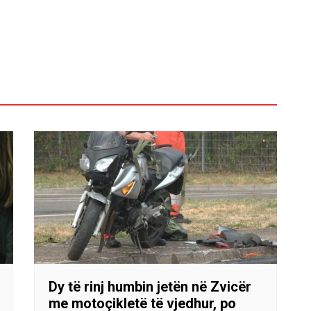
Dy të rinj humbin jetën në Zvicër
me motoçikletë të vjedhur, po