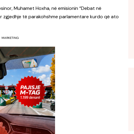
ësinor,
Muhamet Hoxha
, në emisionin “Debat në
ër zgjedhje të parakohshme parlamentare kurdo që ato
MARKETING