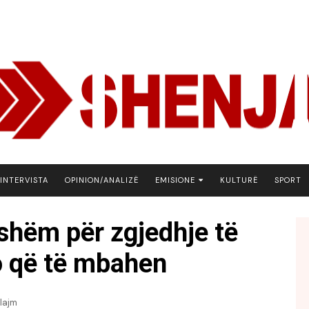
INTERVISTA
OPINION/ANALIZË
EMISIONE
KULTURË
SPORT
ARENA
shëm për zgjedhje të
BOTA NE FOKUS
 që të mbahen
EKONOMIKS
EMISION DEBATIV
FJALA
lajm