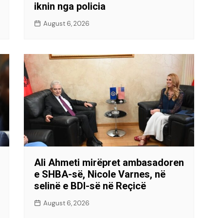
iknin nga policia
August 6, 2026
Ali Ahmeti mirëpret ambasadoren
e SHBA-së, Nicole Varnes, në
selinë e BDI-së në Reçicë
August 6, 2026