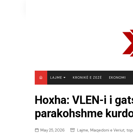
Skip
to
content
LAJME
KRONIKË E ZEZË
EKONOMI
MAQEDONI E VERIUT
Hoxha: VLEN-i i gat
KOSOVË
parakohshme kurdo
SHQIPËRI
RAJON
BOTË
,
,
May 25, 2026
Lajme
Maqedoni e Veriut
top