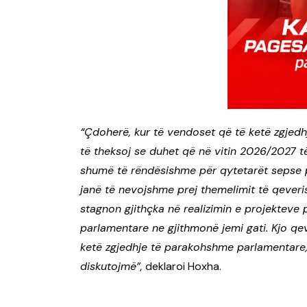
“Çdoherë, kur të vendoset që të ketë zgjed
të theksoj se duhet që në vitin 2026/2027 të
shumë të rëndësishme për qytetarët sepse pë
janë të nevojshme prej themelimit të qever
stagnon gjithçka në realizimin e projekteve
parlamentare ne gjithmonë jemi gati. Kjo qe
ketë zgjedhje të parakohshme parlamentare,
diskutojmë”,
deklaroi Hoxha.