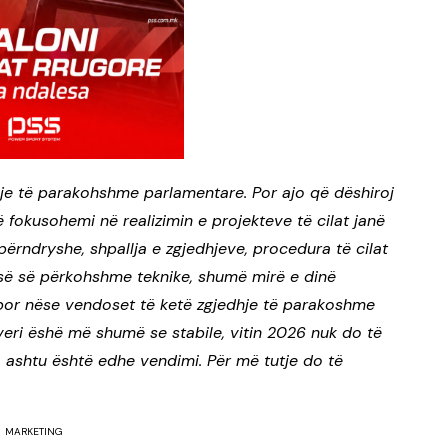
hje të parakohshme parlamentare. Por ajo që dëshiroj
 fokusohemi në realizimin e projekteve të cilat janë
rndryshe, shpallja e zgjedhjeve, procedura të cilat
isë së përkohshme teknike, shumë mirë e dinë
 por nëse vendoset të ketë zgjedhje të parakoshme
veri ëshë më shumë se stabile, vitin 2026 nuk do të
 ashtu është edhe vendimi. Për më tutje do të
MARKETING