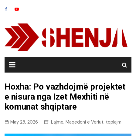
Skip
to
content
Hoxha: Po vazhdojmë projektet
e nisura nga Izet Mexhiti në
komunat shqiptare
May 25, 2026
Lajme
Maqedoni e Veriut
toplajm
,
,