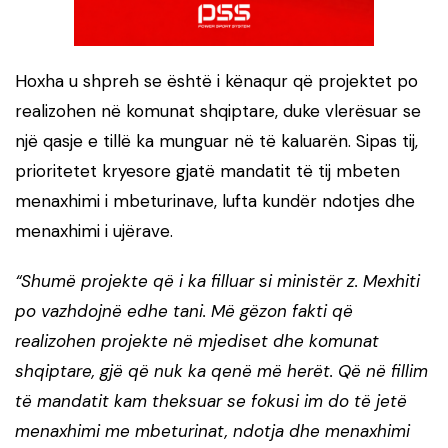
Hoxha u shpreh se është i kënaqur që projektet po
realizohen në komunat shqiptare, duke vlerësuar se
një qasje e tillë ka munguar në të kaluarën. Sipas tij,
prioritetet kryesore gjatë mandatit të tij mbeten
menaxhimi i mbeturinave, lufta kundër ndotjes dhe
menaxhimi i ujërave.
“Shumë projekte që i ka filluar si ministër z. Mexhiti
po vazhdojnë edhe tani. Më gëzon fakti që
realizohen projekte në mjediset dhe komunat
shqiptare, gjë që nuk ka qenë më herët. Që në fillim
të mandatit kam theksuar se fokusi im do të jetë
menaxhimi me mbeturinat, ndotja dhe menaxhimi