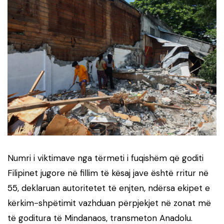
Numri i viktimave nga tërmeti i fuqishëm që goditi
Filipinet jugore në fillim të kësaj jave është rritur në
55, deklaruan autoritetet të enjten, ndërsa ekipet e
kërkim-shpëtimit vazhduan përpjekjet në zonat më
të goditura të Mindanaos, transmeton Anadolu.