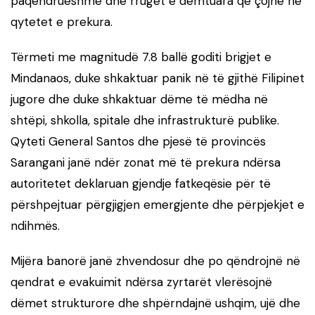
paqëndrueshme dhe rrugët e dëmtuara që çojnë në
qytetet e prekura.
Tërmeti me magnitudë 7.8 ballë goditi brigjet e
Mindanaos, duke shkaktuar panik në të gjithë Filipinet
jugore dhe duke shkaktuar dëme të mëdha në
shtëpi, shkolla, spitale dhe infrastrukturë publike.
Qyteti General Santos dhe pjesë të provincës
Sarangani janë ndër zonat më të prekura ndërsa
autoritetet deklaruan gjendje fatkeqësie për të
përshpejtuar përgjigjen emergjente dhe përpjekjet e
ndihmës.
Mijëra banorë janë zhvendosur dhe po qëndrojnë në
qendrat e evakuimit ndërsa zyrtarët vlerësojnë
dëmet strukturore dhe shpërndajnë ushqim, ujë dhe