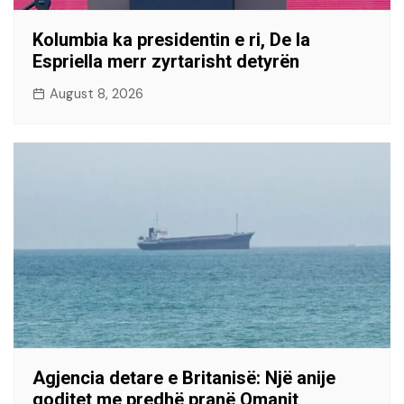
Kolumbia ka presidentin e ri, De la
Espriella merr zyrtarisht detyrën
August 8, 2026
Agjencia detare e Britanisë: Një anije
goditet me predhë pranë Omanit,