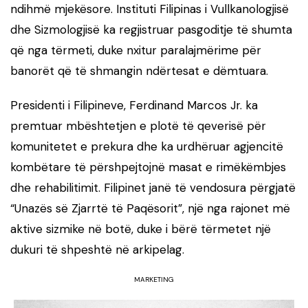
ndihmë mjekësore. Instituti Filipinas i Vullkanologjisë
dhe Sizmologjisë ka regjistruar pasgoditje të shumta
që nga tërmeti, duke nxitur paralajmërime për
banorët që të shmangin ndërtesat e dëmtuara.
Presidenti i Filipineve, Ferdinand Marcos Jr. ka
premtuar mbështetjen e plotë të qeverisë për
komunitetet e prekura dhe ka urdhëruar agjencitë
kombëtare të përshpejtojnë masat e rimëkëmbjes
dhe rehabilitimit. Filipinet janë të vendosura përgjatë
“Unazës së Zjarrtë të Paqësorit”, një nga rajonet më
aktive sizmike në botë, duke i bërë tërmetet një
dukuri të shpeshtë në arkipelag.
MARKETING