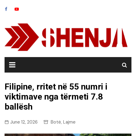
Skip
to
content
Filipine, rritet në 55 numri i
viktimave nga tërmeti 7.8
ballësh
June 12, 2026
Botë
Lajme
,