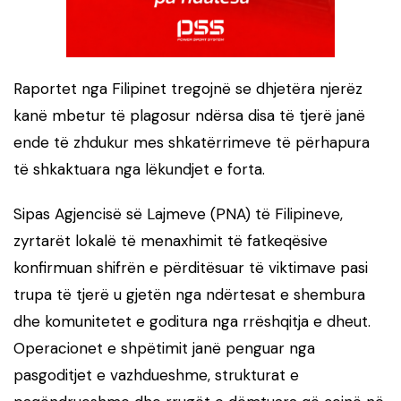
Raportet nga Filipinet tregojnë se dhjetëra njerëz
kanë mbetur të plagosur ndërsa disa të tjerë janë
ende të zhdukur mes shkatërrimeve të përhapura
të shkaktuara nga lëkundjet e forta.
Sipas Agjencisë së Lajmeve (PNA) të Filipineve,
zyrtarët lokalë të menaxhimit të fatkeqësive
konfirmuan shifrën e përditësuar të viktimave pasi
trupa të tjerë u gjetën nga ndërtesat e shembura
dhe komunitetet e goditura nga rrëshqitja e dheut.
Operacionet e shpëtimit janë penguar nga
pasgoditjet e vazhdueshme, strukturat e