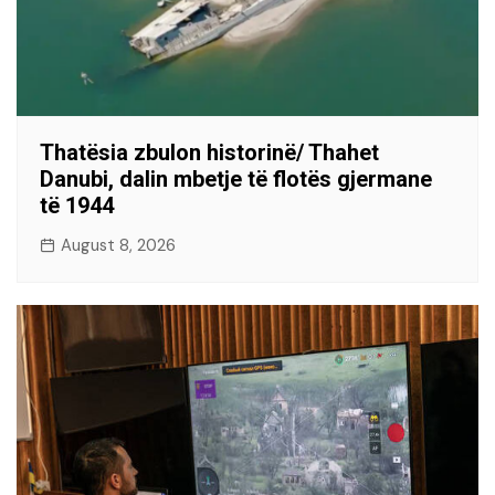
Thatësia zbulon historinë/ Thahet
Danubi, dalin mbetje të flotës gjermane
të 1944
August 8, 2026