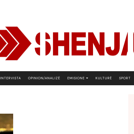
INTERVISTA
OPINION/ANALIZË
EMISIONE
KULTURË
SPORT
ARENA
BOTA NE FOKUS
EKONOMIKS
EMISION DEBATIV
FJALA