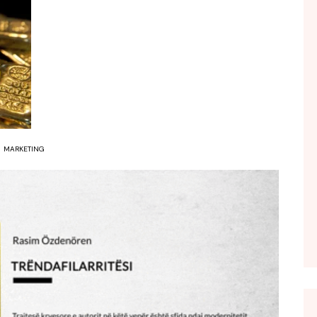
FOL POPULL
GJURMË
INTERVISTA EMISION
KONAKU
KU E KISHIM FJALEN
LIGJERATE FETARE
MARKETING
PARADITE ME NE
PIKËPAMJE
RECETA E DITES
RELAKS
RETRO JAVORE