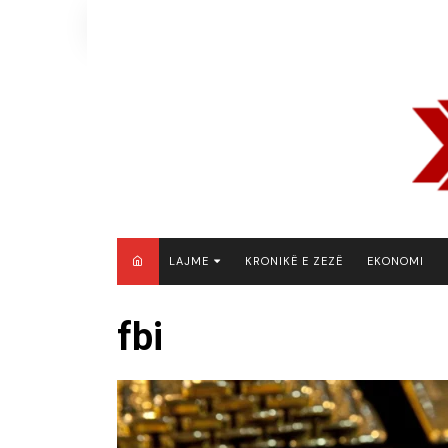
Skip
to
content
LAJME
KRONIKË E ZEZË
EKONOMI
MAQEDONI E VERIUT
fbi
KOSOVË
SHQIPËRI
RAJON
BOTË