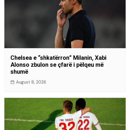
Chelsea e “shkatërron” Milanin, Xabi
Alonso zbulon se çfarë i pëlqeu më
shumë
August 8, 2026