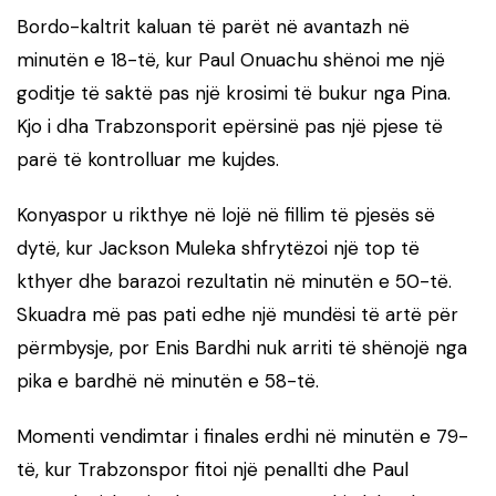
Bordo-kaltrit kaluan të parët në avantazh në
minutën e 18-të, kur Paul Onuachu shënoi me një
goditje të saktë pas një krosimi të bukur nga Pina.
Kjo i dha Trabzonsporit epërsinë pas një pjese të
parë të kontrolluar me kujdes.
Konyaspor u rikthye në lojë në fillim të pjesës së
dytë, kur Jackson Muleka shfrytëzoi një top të
kthyer dhe barazoi rezultatin në minutën e 50-të.
Skuadra më pas pati edhe një mundësi të artë për
përmbysje, por Enis Bardhi nuk arriti të shënojë nga
pika e bardhë në minutën e 58-të.
Momenti vendimtar i finales erdhi në minutën e 79-
të, kur Trabzonspor fitoi një penallti dhe Paul