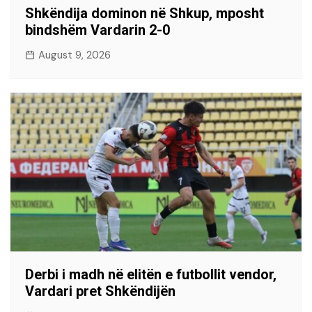
Shkëndija dominon në Shkup, mposht
bindshëm Vardarin 2-0
August 9, 2026
Derbi i madh në elitën e futbollit vendor,
Vardari pret Shkëndijën