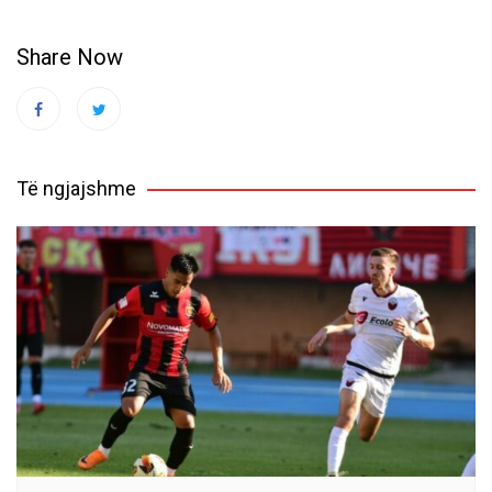
Share Now
Të ngjajshme