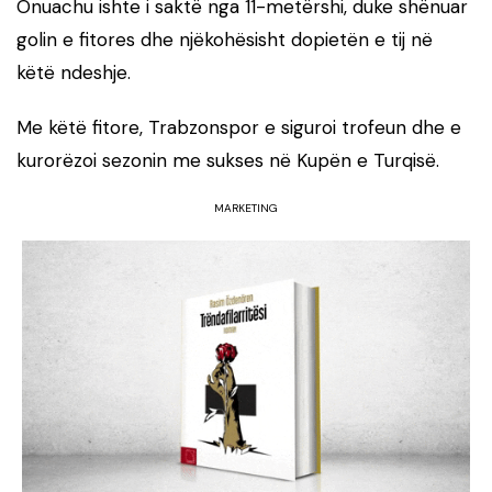
Onuachu ishte i saktë nga 11-metërshi, duke shënuar
golin e fitores dhe njëkohësisht dopietën e tij në
këtë ndeshje.
Me këtë fitore, Trabzonspor e siguroi trofeun dhe e
kurorëzoi sezonin me sukses në Kupën e Turqisë.
MARKETING