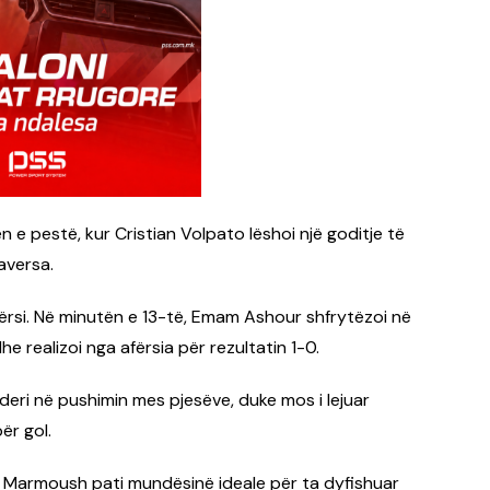
 e pestë, kur Cristian Volpato lëshoi një goditje të
aversa.
 epërsi. Në minutën e 13-të, Emam Ashour shfrytëzoi në
 realizoi nga afërsia për rezultatin 1-0.
deri në pushimin mes pjesëve, duke mos i lejuar
ër gol.
ar Marmoush pati mundësinë ideale për ta dyfishuar