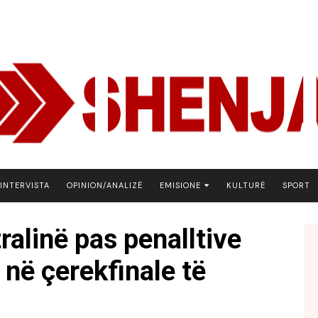
INTERVISTA
OPINION/ANALIZË
EMISIONE
KULTURË
SPORT
ARENA
ralinë pas penalltive
BOTA NE FOKUS
 në çerekfinale të
EKONOMIKS
EMISION DEBATIV
FJALA