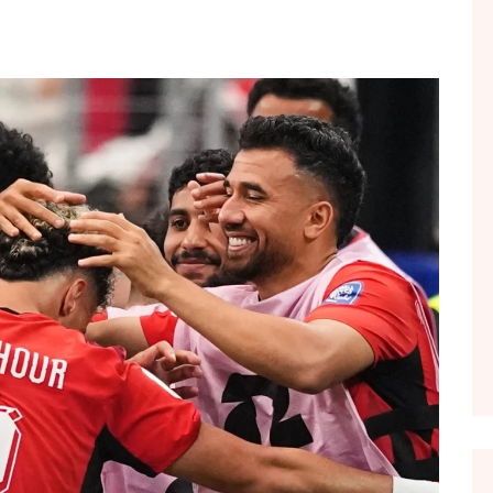
FOL POPULL
GJURMË
INTERVISTA EMISION
KONAKU
KU E KISHIM FJALEN
LIGJERATE FETARE
PARADITE ME NE
PIKËPAMJE
RECETA E DITES
RELAKS
RETRO JAVORE