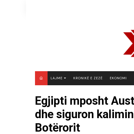
Skip
to
content
LAJME
KRONIKË E ZEZË
EKONOMI
MAQEDONI E VERIUT
Egjipti mposht Aust
KOSOVË
dhe siguron kalimin
SHQIPËRI
RAJON
Botërorit
BOTË