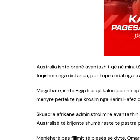
Australia ishte pranë avantazhit që në minutën
fuqishme nga distanca, por topi u ndal nga tr
Megjithatë, ishte Egjipti ai që kaloi i pari në
mënyrë perfekte një krosim nga Karim Hafez dhe
Skuadra afrikane administroi mirë avantazhin 
Australisë të krijonte shumë raste të pastra p
Menjëherë pas fillimit të pjesës së dytë, Om