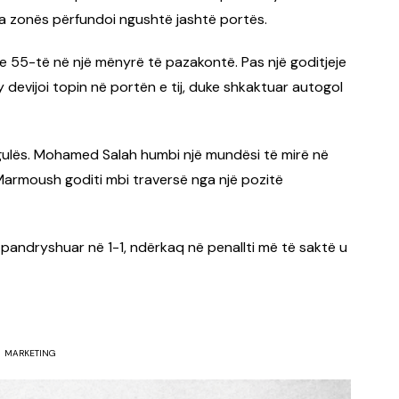
nda zonës përfundoi ngushtë jashtë portës.
ën e 55-të në një mënyrë të pazakontë. Pas një goditjeje
evijoi topin në portën e tij, duke shkaktuar autogol
ngulës. Mohamed Salah humbi një mundësi të mirë në
Marmoush goditi mbi traversë nga një pozitë
i pandryshuar në 1-1, ndërkaq në penallti më të saktë u
MARKETING