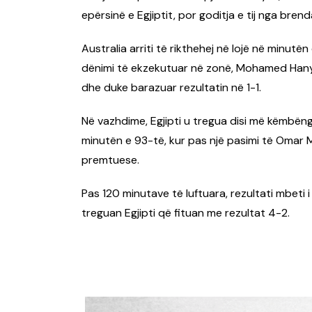
epërsinë e Egjiptit, por goditja e tij nga bre
Australia arriti të rikthehej në lojë në minut
dënimi të ekzekutuar në zonë, Mohamed Hany d
dhe duke barazuar rezultatin në 1-1.
Në vazhdime, Egjipti u tregua disi më këmbë
minutën e 93-të, kur pas një pasimi të Omar 
premtuese.
Pas 120 minutave të luftuara, rezultati mbeti 
treguan Egjipti që fituan me rezultat 4-2.