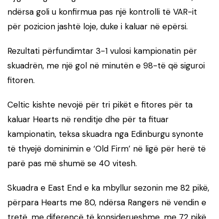
ndërsa goli u konfirmua pas një kontrolli të VAR-it
për pozicion jashtë loje, duke i kaluar në epërsi.
Rezultati përfundimtar 3-1 vulosi kampionatin për
skuadrën, me një gol në minutën e 98-të që siguroi
fitoren.
Celtic kishte nevojë për tri pikët e fitores për ta
kaluar Hearts në renditje dhe për ta fituar
kampionatin, teksa skuadra nga Edinburgu synonte
të thyejë dominimin e ‘Old Firm’ në ligë për herë të
parë pas më shumë se 40 vitesh.
Skuadra e East End e ka mbyllur sezonin me 82 pikë,
përpara Hearts me 80, ndërsa Rangers në vendin e
tretë, me diferencë të konsiderueshme, me 72 pikë.