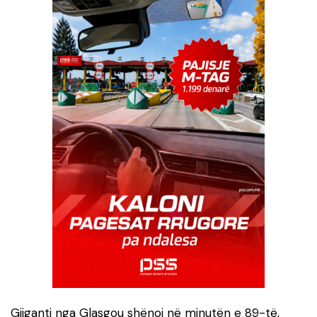
Gjiganti nga Glasgou shënoi në minutën e 89-të,