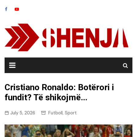
Skip
to
content
Cristiano Ronaldo: Botërori i
fundit? Të shikojmë…
July 5, 2026
Futboll
Sport
,