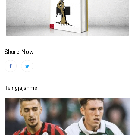
Share Now
Të ngjajshme