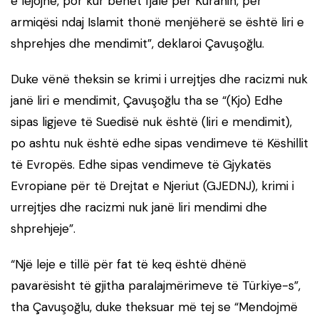
e lejojnë, por kur bëhet fjalë për Kuranin, për
armiqësi ndaj Islamit thonë menjëherë se është liri e
shprehjes dhe mendimit”, deklaroi Çavuşoğlu.
Duke vënë theksin se krimi i urrejtjes dhe racizmi nuk
janë liri e mendimit, Çavuşoğlu tha se “(Kjo) Edhe
sipas ligjeve të Suedisë nuk është (liri e mendimit),
po ashtu nuk është edhe sipas vendimeve të Këshillit
të Evropës. Edhe sipas vendimeve të Gjykatës
Evropiane për të Drejtat e Njeriut (GJEDNJ), krimi i
urrejtjes dhe racizmi nuk janë liri mendimi dhe
shprehjeje”.
“Një leje e tillë për fat të keq është dhënë
pavarësisht të gjitha paralajmërimeve të Türkiye-s”,
tha Çavuşoğlu, duke theksuar më tej se “Mendojmë