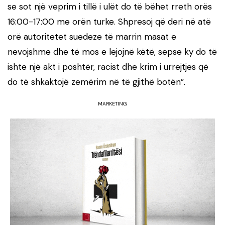
se sot një veprim i tillë i ulët do të bëhet rreth orës
16:00-17:00 me orën turke. Shpresoj që deri në atë
orë autoritetet suedeze të marrin masat e
nevojshme dhe të mos e lejojnë këtë, sepse ky do të
ishte një akt i poshtër, racist dhe krim i urrejtjes që
do të shkaktojë zemërim në të gjithë botën”.
MARKETING