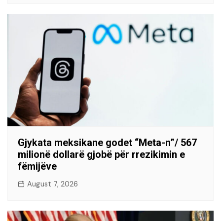
Gjykata meksikane godet “Meta-n”/ 567
milionë dollarë gjobë për rrezikimin e
fëmijëve
August 7, 2026