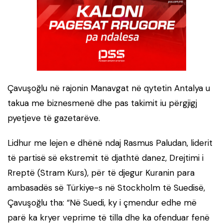
Çavuşoğlu në rajonin Manavgat në qytetin Antalya u
takua me biznesmenë dhe pas takimit iu përgjigj
pyetjeve të gazetarëve.
Lidhur me lejen e dhënë ndaj Rasmus Paludan, liderit
të partisë së ekstremit të djathtë danez, Drejtimi i
Rreptë (Stram Kurs), për të djegur Kuranin para
ambasadës së Türkiye-s në Stockholm të Suedisë,
Çavuşoğlu tha: “Në Suedi, ky i çmendur edhe më
parë ka kryer veprime të tilla dhe ka ofenduar fenë