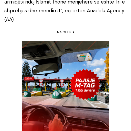
armiqësi ndaj Islamit thonë menjëherë se është liri e
shprehjes dhe mendimit”, raporton Anadolu Agency
(AA).
MARKETING