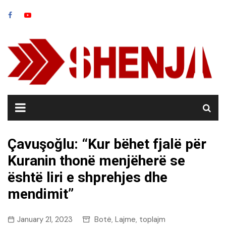
Skip
to
content
Çavuşoğlu: “Kur bëhet fjalë për
Kuranin thonë menjëherë se
është liri e shprehjes dhe
mendimit”
January 21, 2023
Botë
Lajme
toplajm
,
,