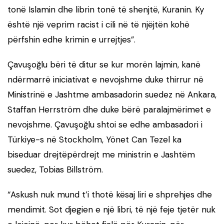
tonë Islamin dhe librin tonë të shenjtë, Kuranin. Ky
është një veprim racist i cili në të njëjtën kohë
përfshin edhe krimin e urrejtjes”.
Çavuşoğlu bëri të ditur se kur morën lajmin, kanë
ndërmarrë iniciativat e nevojshme duke thirrur në
Ministrinë e Jashtme ambasadorin suedez në Ankara,
Staffan Herrström dhe duke bërë paralajmërimet e
nevojshme. Çavuşoğlu shtoi se edhe ambasadori i
Türkiye-s në Stockholm, Yönet Can Tezel ka
biseduar drejtëpërdrejt me ministrin e Jashtëm
suedez, Tobias Billström.
“Askush nuk mund t’i thotë kësaj liri e shprehjes dhe
mendimit. Sot djegien e një libri, të një feje tjetër nuk