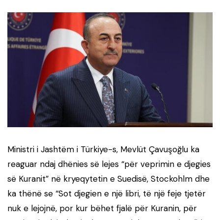
Ministri i Jashtëm i Türkiye-s, Mevlüt Çavuşoğlu ka
reaguar ndaj dhënies së lejes “për veprimin e djegies
së Kuranit” në kryeqytetin e Suedisë, Stockohlm dhe
ka thënë se “Sot djegien e një libri, të një feje tjetër
nuk e lejojnë, por kur bëhet fjalë për Kuranin, për