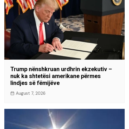
Trump nënshkruan urdhrin ekzekutiv –
nuk ka shtetësi amerikane përmes
lindjes së fëmijëve
August 7, 2026