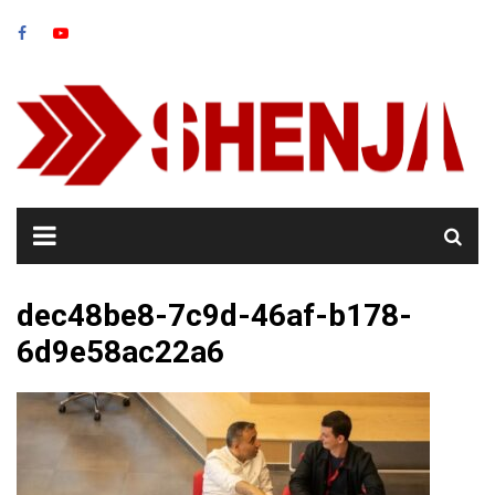
Skip
to
content
dec48be8-7c9d-46af-b178-
6d9e58ac22a6