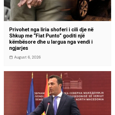
Privohet nga liria shoferi i cili dje në
Shkup me “Fiat Punto” goditi një
këmbësore dhe u largua nga vendi i
ngjarjes
August 6, 2026