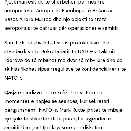
Pjesëmarrësit do të shërbehen përmes tre
aeroporteve, Aeroportit Esenboga të Ankarasë,
Bazës Ajrore Murted dhe një objekti të tretë
aeroportual të caktuar për operacionet e samitit.
Samiti do të zhvillohet sipas protokolleve dhe
standardeve të Sekretariatit të NATO-s. Takimi i
liderëve do të mbahet me dyer të mbyllura dhe do
të klasifikohet sipas rregullave të konfidencialitetit të
NATO-s.
Qasja e mediave do të kufizohet vetëm në
momentet e hapjes së seancës, kur sekretari i
përgjithshëm i NATO-s, Mark Rutte, pritet të mbajë
një fjalë të shkurtër duke paraqitur agjendën e
samitit dhe çështjet kryesore për diskutim.