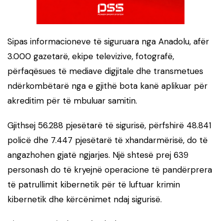
Sipas informacioneve të siguruara nga Anadolu, afër
3.000 gazetarë, ekipe televizive, fotografë,
përfaqësues të mediave digjitale dhe transmetues
ndërkombëtarë nga e gjithë bota kanë aplikuar për
akreditim për të mbuluar samitin.
Gjithsej 56.288 pjesëtarë të sigurisë, përfshirë 48.841
policë dhe 7.447 pjesëtarë të xhandarmërisë, do të
angazhohen gjatë ngjarjes. Një shtesë prej 639
personash do të kryejnë operacione të pandërprera
të patrullimit kibernetik për të luftuar krimin
kibernetik dhe kërcënimet ndaj sigurisë.