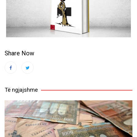
Share Now
Të ngjajshme