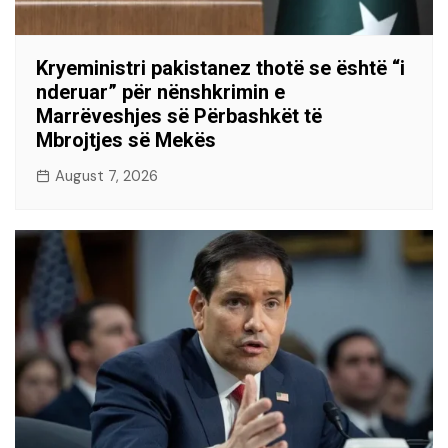
Kryeministri pakistanez thotë se është “i
nderuar” për nënshkrimin e
Marrëveshjes së Përbashkët të
Mbrojtjes së Mekës
August 7, 2026