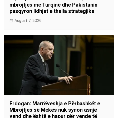
mbrojtjes me Turqinë dhe Pakistanin
pasqyron lidhjet e thella strategjike
August 7, 2026
Erdogan: Marrëveshja e Përbashkët e
Mbrojtjes së Mekës nuk synon asnjë
vend dhe është e hapur për vende të