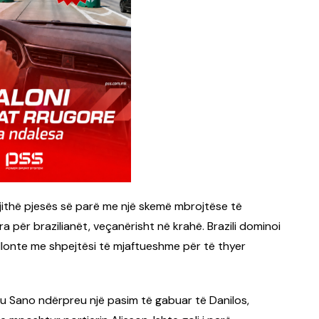
 gjithë pjesës së parë me një skemë mbrojtëse të
a për brazilianët, veçanërisht në krahë. Brazili dominoi
ullonte me shpejtësi të mjaftueshme për të thyer
shu Sano ndërpreu një pasim të gabuar të Danilos,