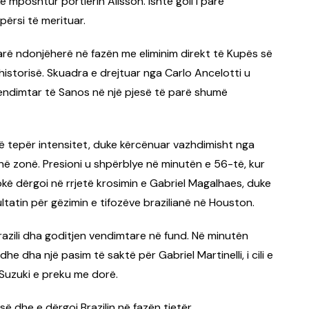
 mposhtur portierin Alisson. Ishte goli i parë
ërsi të merituar.
parë ndonjëherë në fazën me eliminim direkt të Kupës së
istorisë. Skuadra e drejtuar nga Carlo Ancelotti u
vendimtar të Sanos në një pjesë të parë shumë
më tepër intensitet, duke kërcënuar vazhdimisht nga
ë zonë. Presioni u shpërblye në minutën e 56-të, kur
kë dërgoi në rrjetë krosimin e Gabriel Magalhaes, duke
tatin për gëzimin e tifozëve brazilianë në Houston.
azili dha goditjen vendimtare në fund. Në minutën
 dha një pasim të saktë për Gabriel Martinelli, i cili e
 Suzuki e preku me dorë.
ë dhe e dërgoi Brazilin në fazën tjetër.