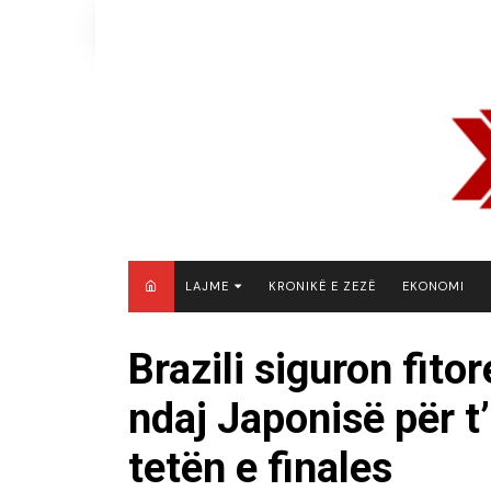
Skip
to
content
LAJME
KRONIKË E ZEZË
EKONOMI
MAQEDONI E VERIUT
Brazili siguron fito
KOSOVË
ndaj Japonisë për t’
SHQIPËRI
RAJON
tetën e finales
BOTË