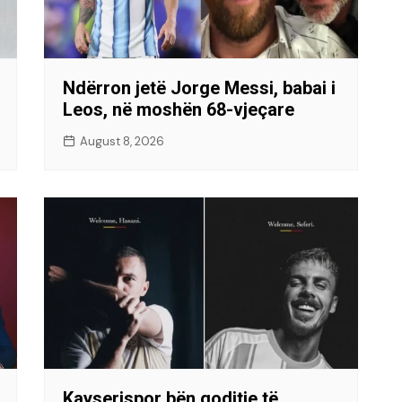
Ndërron jetë Jorge Messi, babai i
Leos, në moshën 68-vjeçare
August 8, 2026
Kayserispor bën goditje të