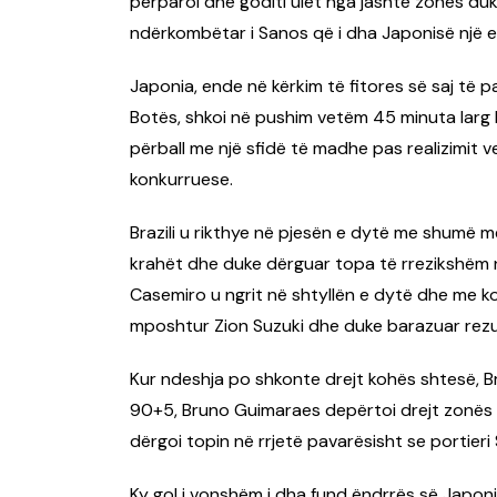
përparoi dhe goditi ulët nga jashtë zonës duke
ndërkombëtar i Sanos që i dha Japonisë një ep
Japonia, ende në kërkim të fitores së saj të 
Botës, shkoi në pushim vetëm 45 minuta larg h
përball me një sfidë të madhe pas realizimit 
konkurruese.
Brazili u rikthye në pjesën e dytë me shumë 
krahët dhe duke dërguar topa të rrezikshëm n
Casemiro u ngrit në shtyllën e dytë dhe me ko
mposhtur Zion Suzuki dhe duke barazuar rezul
Kur ndeshja po shkonte drejt kohës shtesë, Br
90+5, Bruno Guimaraes depërtoi drejt zonës dhe
dërgoi topin në rrjetë pavarësisht se portieri
Ky gol i vonshëm i dha fund ëndrrës së Japonis