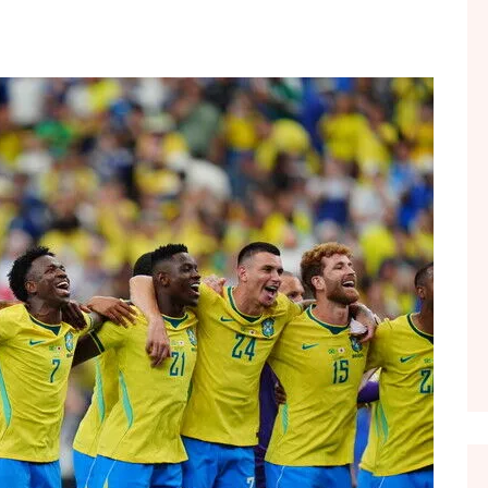
FOL POPULL
GJURMË
INTERVISTA EMISION
KONAKU
KU E KISHIM FJALEN
LIGJERATE FETARE
PARADITE ME NE
PIKËPAMJE
RECETA E DITES
RELAKS
RETRO JAVORE