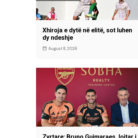
Xhiroja e dytë në elitë, sot luhen
dy ndeshje
August 8, 2026
​Zyrtare: Bruno Guimaraes, lojtar i