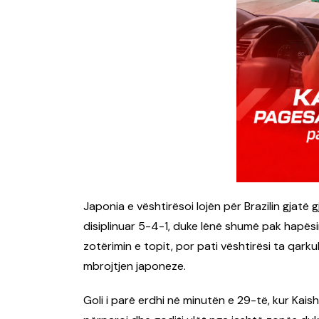
Japonia e vështirësoi lojën për Brazilin gjatë
disiplinuar 5-4-1, duke lënë shumë pak hapësir
zotërimin e topit, por pati vështirësi ta qark
mbrojtjen japoneze.
Goli i parë erdhi në minutën e 29-të, kur Kai