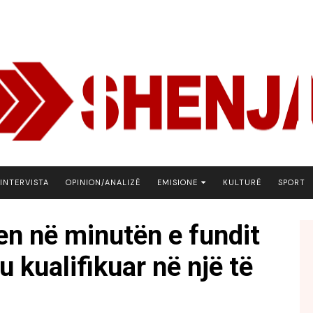
INTERVISTA
OPINION/ANALIZË
EMISIONE
KULTURË
SPORT
ARENA
ren në minutën e fundit
BOTA NE FOKUS
u kualifikuar në një të
EKONOMIKS
EMISION DEBATIV
FJALA