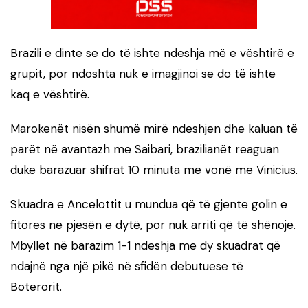
Brazili e dinte se do të ishte ndeshja më e vështirë e
grupit, por ndoshta nuk e imagjinoi se do të ishte
kaq e vështirë.
Marokenët nisën shumë mirë ndeshjen dhe kaluan të
parët në avantazh me Saibari, brazilianët reaguan
duke barazuar shifrat 10 minuta më vonë me Vinicius.
Skuadra e Ancelottit u mundua që të gjente golin e
fitores në pjesën e dytë, por nuk arriti që të shënojë.
Mbyllet në barazim 1-1 ndeshja me dy skuadrat që
ndajnë nga një pikë në sfidën debutuese të
Botërorit.