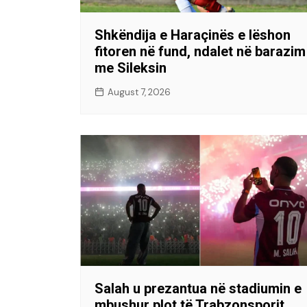
Shkëndija e Haraçinës e lëshon
fitoren në fund, ndalet në barazim
me Sileksin
August 7, 2026
Salah u prezantua në stadiumin e
mbushur plot të Trabzonsporit,