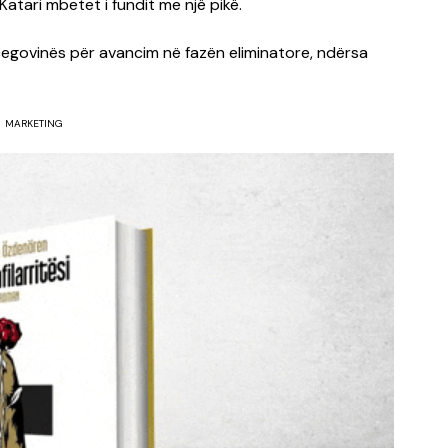
atari mbetet i fundit me një pikë.
rcegovinës për avancim në fazën eliminatore, ndërsa
MARKETING