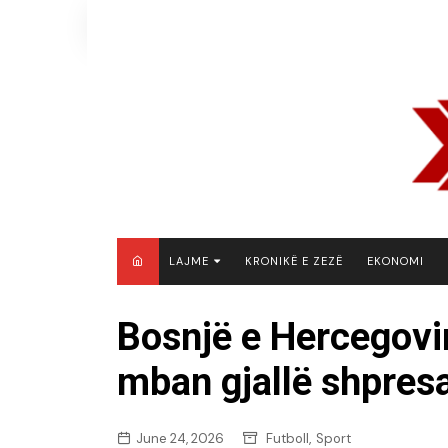
Skip
to
content
LAJME
KRONIKË E ZEZË
EKONOMI
MAQEDONI E VERIUT
Bosnjë e Hercegovi
KOSOVË
mban gjallë shpresa
SHQIPËRI
RAJON
BOTË
,
June 24, 2026
Futboll
Sport