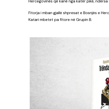
Hercegovinës që kanë nga katër pikë, ndërsa K
Fitorja i mban gjallë shpresat e Bosnjës e He
Katari mbetet pa fitore në Grupin B.