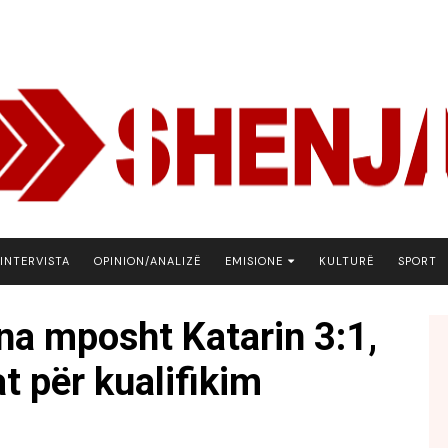
INTERVISTA
OPINION/ANALIZË
EMISIONE
KULTURË
SPORT
ARENA
na mposht Katarin 3:1,
BOTA NE FOKUS
t për kualifikim
EKONOMIKS
EMISION DEBATIV
FJALA