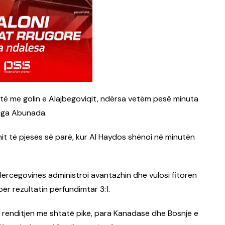
të me golin e Alajbegoviqit, ndërsa vetëm pesë minuta
 nga Abunada.
dimit të pjesës së parë, kur Al Haydos shënoi në minutën
Hercegovinës administroi avantazhin dhe vulosi fitoren
ër rezultatin përfundimtar 3:1.
n renditjen me shtatë pikë, para Kanadasë dhe Bosnjë e