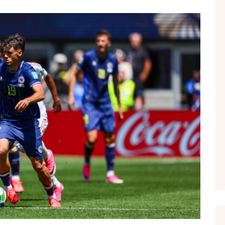
FOL POPULL
GJURMË
INTERVISTA EMISION
KONAKU
KU E KISHIM FJALEN
LIGJERATE FETARE
PARADITE ME NE
PIKËPAMJE
RECETA E DITES
RELAKS
RETRO JAVORE