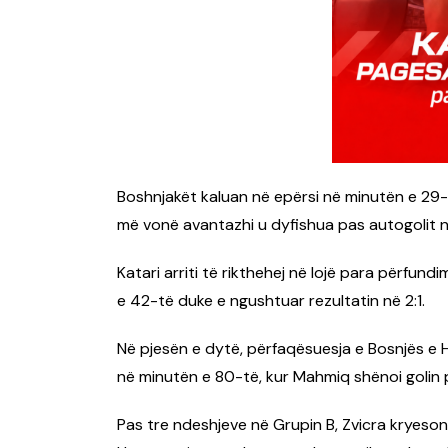
Boshnjakët kaluan në epërsi në minutën e 29-
më vonë avantazhi u dyfishua pas autogolit
Katari arriti të rikthehej në lojë para përfun
e 42-të duke e ngushtuar rezultatin në 2:1.
Në pjesën e dytë, përfaqësuesja e Bosnjës e 
në minutën e 80-të, kur Mahmiq shënoi golin p
Pas tre ndeshjeve në Grupin B, Zvicra kryeso