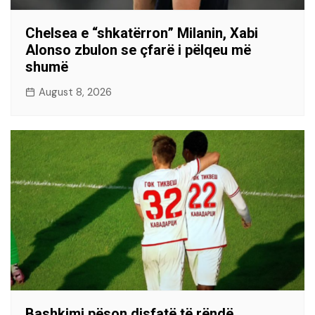
Chelsea e “shkatërron” Milanin, Xabi
Alonso zbulon se çfarë i pëlqeu më
shumë
August 8, 2026
Bashkimi pëson disfatë të rëndë,