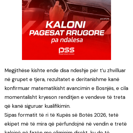
Megjithëse kishte ende disa ndeshje për t’u zhvilluar
në grupet e tjera, rezultatet e deritanishme kanë
konfirmuar matematikisht avancimin e Bosnjës, e cila
momentalisht kryeson renditjen e vendeve të treta
që kanë siguruar kualifikimin.
Sipas formatit të ri të Kupës së Botës 2026, tetë
ekipet më të mira që përfundojnë në vendin e tretë
kalojnë në fazën me eliminim direkt, ku do të