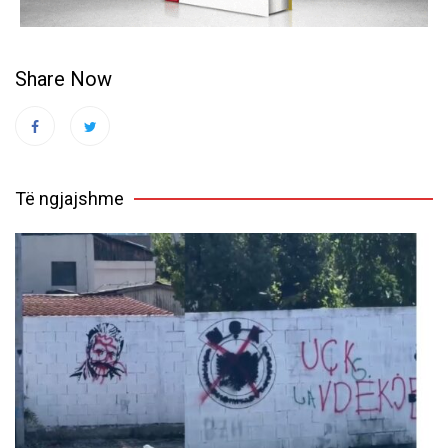
Share Now
Të ngjajshme