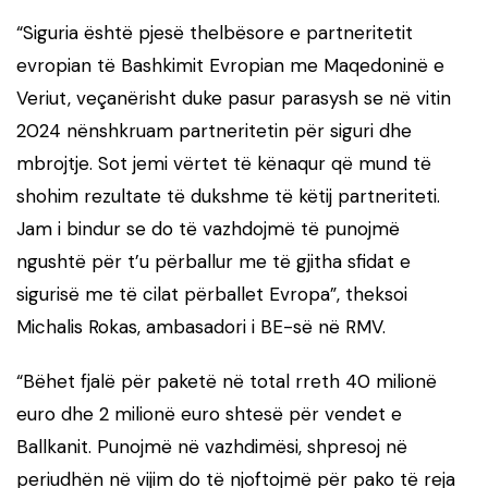
“Siguria është pjesë thelbësore e partneritetit
evropian të Bashkimit Evropian me Maqedoninë e
Veriut, veçanërisht duke pasur parasysh se në vitin
2024 nënshkruam partneritetin për siguri dhe
mbrojtje. Sot jemi vërtet të kënaqur që mund të
shohim rezultate të dukshme të këtij partneriteti.
Jam i bindur se do të vazhdojmë të punojmë
ngushtë për t’u përballur me të gjitha sfidat e
sigurisë me të cilat përballet Evropa”, theksoi
Michalis Rokas, ambasadori i BE-së në RMV.
“Bëhet fjalë për paketë në total rreth 40 milionë
euro dhe 2 milionë euro shtesë për vendet e
Ballkanit. Punojmë në vazhdimësi, shpresoj në
periudhën në vijim do të njoftojmë për pako të reja