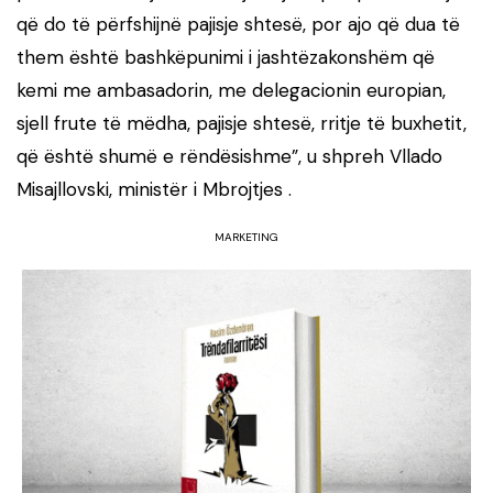
që do të përfshijnë pajisje shtesë, por ajo që dua të
them është bashkëpunimi i jashtëzakonshëm që
kemi me ambasadorin, me delegacionin europian,
sjell frute të mëdha, pajisje shtesë, rritje të buxhetit,
që është shumë e rëndësishme”, u shpreh Vllado
Misajllovski, ministër i Mbrojtjes .
MARKETING