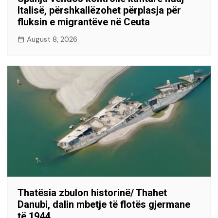
Italisë, përshkallëzohet përplasja për
fluksin e migrantëve në Ceuta
August 8, 2026
Thatësia zbulon historinë/ Thahet
Danubi, dalin mbetje të flotës gjermane
të 1944