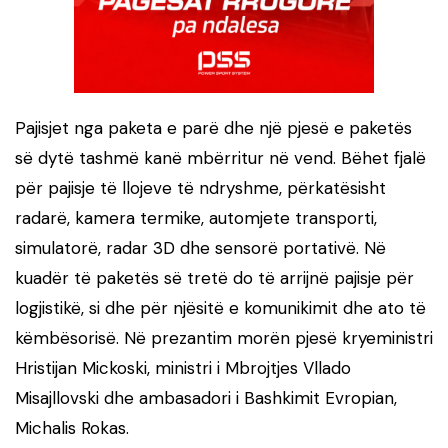
Pajisjet nga paketa e parë dhe një pjesë e paketës
së dytë tashmë kanë mbërritur në vend. Bëhet fjalë
për pajisje të llojeve të ndryshme, përkatësisht
radarë, kamera termike, automjete transporti,
simulatorë, radar 3D dhe sensorë portativë. Në
kuadër të paketës së tretë do të arrijnë pajisje për
logjistikë, si dhe për njësitë e komunikimit dhe ato të
këmbësorisë. Në prezantim morën pjesë kryeministri
Hristijan Mickoski, ministri i Mbrojtjes Vllado
Misajllovski dhe ambasadori i Bashkimit Evropian,
Michalis Rokas.