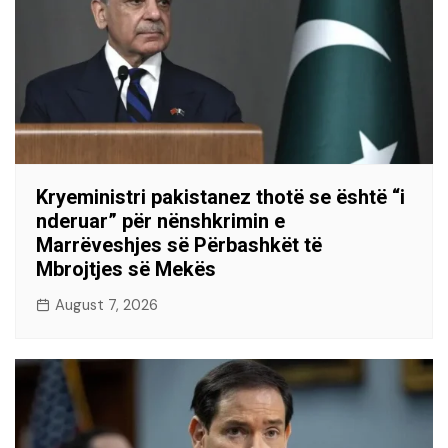
Kryeministri pakistanez thotë se është “i
nderuar” për nënshkrimin e
Marrëveshjes së Përbashkët të
Mbrojtjes së Mekës
August 7, 2026