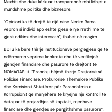
Mexhiti
dhe duke kërkuar transparencë mbi lidhjet e
mundshme politike dhe biznesore.
“Opinioni ka të drejtë të dijë nëse Nedim Rama
vepron si individ apo është pjesë e një rrethi më të
gjerë ndikimi dhe interesash”, thuhet në reagim.
BDI u ka bërë thirrje institucioneve përgjegjëse që të
ndërmarrin veprime konkrete dhe të verifikojnë
gjendjen financiare dhe pasurore të drejtorit të
NOMAGAS-it. “Prandaj i bëjmë thirrje Drejtorisë së
Policisë Financiare, Prokurorisë Themelore Publike
dhe Komisionit Shtetëror për Parandalimin e
Korrupsionit që menjëherë të kryejnë një kontroll të
detajuar të prejardhjes së kapitalit, rrjedhave
financiare dhe gjendjes së përgjithshme pasurore”,