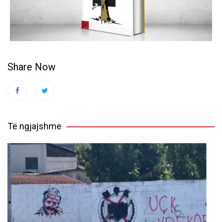
Share Now
Të ngjajshme