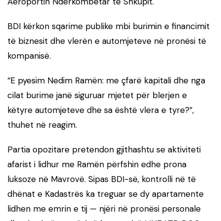
Aeroportin Ndërkombëtar të Shkupit.
BDI kërkon sqarime publike mbi burimin e financimit
të biznesit dhe vlerën e automjeteve në pronësi të
kompanisë.
“E pyesim Nedim Ramën: me çfarë kapitali dhe nga
cilat burime janë siguruar mjetet për blerjen e
këtyre automjeteve dhe sa është vlera e tyre?”,
thuhet në reagim.
Partia opozitare pretendon gjithashtu se aktiviteti
afarist i lidhur me Ramën përfshin edhe prona
luksoze në Mavrovë. Sipas BDI-së, kontrolli në të
dhënat e Kadastrës ka treguar se dy apartamente
lidhen me emrin e tij — njëri në pronësi personale