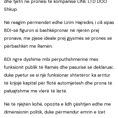
dhe tjetri në pronësi të kompanisë LINE LTD DOO
Shkup.
Në reagim përmendet edhe
Lirim Hajredini
, i cili sipas
BDI-së figuron si bashkëpronar në njërën prej
pronave, me pjesë ideale prej gjysmës së pronës së
përbashkët me Ramën.
BDI ngre dyshime mbi përputhshmërinë mes
funksionit publik të Ramës dhe pasurisë së deklaruar,
duke pyetur se si një funksionar shtetëror ka arritur
të krijojë kapital për flotë automjetesh dhe prona të
paluajtshme me vlerë të lartë.
Në të njëjtën kohë, opozita e lidh çështjen edhe me
dimensionin politik, duke përmendur emrin e
Izet