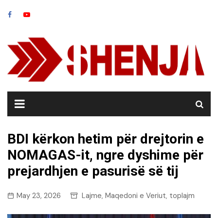
Skip
to
content
BDI kërkon hetim për drejtorin e
NOMAGAS-it, ngre dyshime për
prejardhjen e pasurisë së tij
May 23, 2026
Lajme
Maqedoni e Veriut
toplajm
,
,