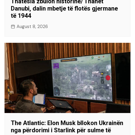
Thatësia zbulon historinë/ Thahet
Danubi, dalin mbetje të flotës gjermane
të 1944
August 8, 2026
The Atlantic: Elon Musk bllokon Ukrainën
nga përdorimi i Starlink për sulme të