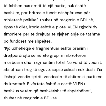
të fshihen pas emrit të një partie, nuk është
bashkim, por britma e fundit dëshpëruese për
mbijetesë politike”, thuhet në reagimin e BDI-së,
sipas të cilës, ironia është e plotë, VLEN zgjodhi dy
timonierë për të drejtuar të njëjtën anije që tashmë
po fundoset me shpejtësi.
“Kjo udhëheqje e fragmentuar është pranim i
drejtpërdrejtë se në atë grupim mbizotëron
mosbesim dhe fragmentim total. Në vend të vizionit,
ata ofruan treg të egove, sepse askush nuk deshi t’ia
lëshojë vendin tjetrit, vendosën të shtiren si parti me
dy kryetarë. E vërteta është e qartë: VLEN u
bashkua vetëm që bashkërisht të shpërbëhet”,
thuhet në reagimin e BDI-së.