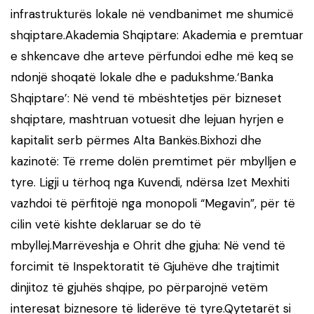
infrastrukturës lokale në vendbanimet me shumicë
shqiptare.Akademia Shqiptare: Akademia e premtuar
e shkencave dhe arteve përfundoi edhe më keq se
ndonjë shoqatë lokale dhe e padukshme.‘Banka
Shqiptare’: Në vend të mbështetjes për bizneset
shqiptare, mashtruan votuesit dhe lejuan hyrjen e
kapitalit serb përmes Alta Bankës.Bixhozi dhe
kazinotë: Të rreme dolën premtimet për mbylljen e
tyre. Ligji u tërhoq nga Kuvendi, ndërsa Izet Mexhiti
vazhdoi të përfitojë nga monopoli “Megavin”, për të
cilin vetë kishte deklaruar se do të
mbyllej.Marrëveshja e Ohrit dhe gjuha: Në vend të
forcimit të Inspektoratit të Gjuhëve dhe trajtimit
dinjitoz të gjuhës shqipe, po përparojnë vetëm
interesat biznesore të liderëve të tyre.Qytetarët si