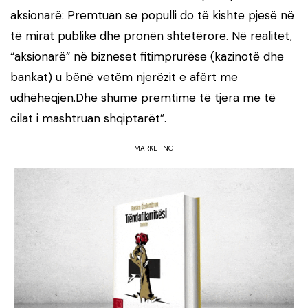
aksionarë: Premtuan se populli do të kishte pjesë në
të mirat publike dhe pronën shtetërore. Në realitet,
“aksionarë” në bizneset fitimprurëse (kazinotë dhe
bankat) u bënë vetëm njerëzit e afërt me
udhëheqjen.Dhe shumë premtime të tjera me të
cilat i mashtruan shqiptarët”.
MARKETING