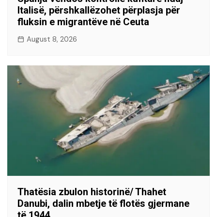
Italisë, përshkallëzohet përplasja për
fluksin e migrantëve në Ceuta
August 8, 2026
Thatësia zbulon historinë/ Thahet
Danubi, dalin mbetje të flotës gjermane
të 1944