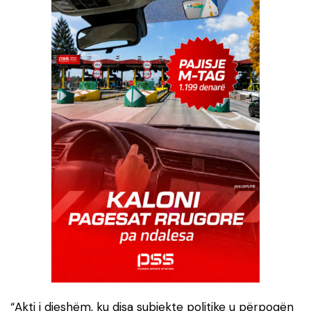
“Akti i djeshëm, ku disa subjekte politike u përpoqën