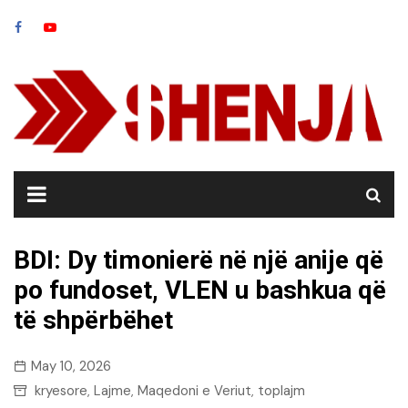
Skip
to
content
BDI: Dy timonierë në një anije që
po fundoset, VLEN u bashkua që
të shpërbëhet
May 10, 2026
kryesore
Lajme
Maqedoni e Veriut
toplajm
,
,
,