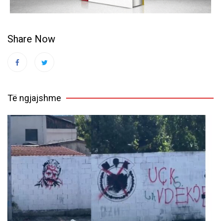
Share Now
Të ngjajshme