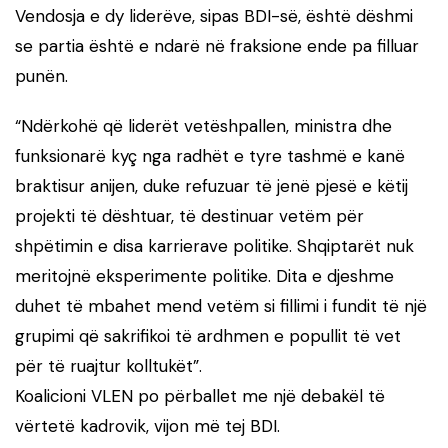
Vendosja e dy liderëve, sipas BDI-së, është dëshmi
se partia është e ndarë në fraksione ende pa filluar
punën.
“Ndërkohë që liderët vetëshpallen, ministra dhe
funksionarë kyç nga radhët e tyre tashmë e kanë
braktisur anijen, duke refuzuar të jenë pjesë e këtij
projekti të dështuar, të destinuar vetëm për
shpëtimin e disa karrierave politike. Shqiptarët nuk
meritojnë eksperimente politike. Dita e djeshme
duhet të mbahet mend vetëm si fillimi i fundit të një
grupimi që sakrifikoi të ardhmen e popullit të vet
për të ruajtur kolltukët”.
Koalicioni VLEN po përballet me një debakël të
vërtetë kadrovik, vijon më tej BDI.