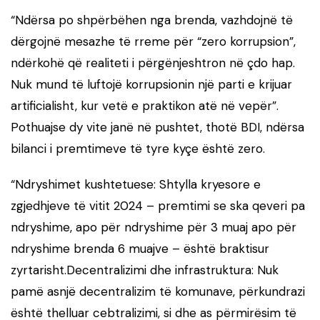
“Ndërsa po shpërbëhen nga brenda, vazhdojnë të
dërgojnë mesazhe të rreme për “zero korrupsion”,
ndërkohë që realiteti i përgënjeshtron në çdo hap.
Nuk mund të luftojë korrupsionin një parti e krijuar
artificialisht, kur vetë e praktikon atë në vepër”.
Pothuajse dy vite janë në pushtet, thotë BDI, ndërsa
bilanci i premtimeve të tyre kyçe është zero.
“Ndryshimet kushtetuese: Shtylla kryesore e
zgjedhjeve të vitit 2024 – premtimi se ska qeveri pa
ndryshime, apo për ndryshime për 3 muaj apo për
ndryshime brenda 6 muajve – është braktisur
zyrtarisht.Decentralizimi dhe infrastruktura: Nuk
pamë asnjë decentralizim të komunave, përkundrazi
është thelluar cebtralizimi, si dhe as përmirësim të