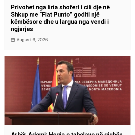
Privohet nga liria shoferi i cili dje në
Shkup me “Fiat Punto” goditi një
këmbësore dhe u largua nga vendi i
ngjarjes
August 6, 2026
Arbër Ademi: Heqja e tabelave në gjuhën