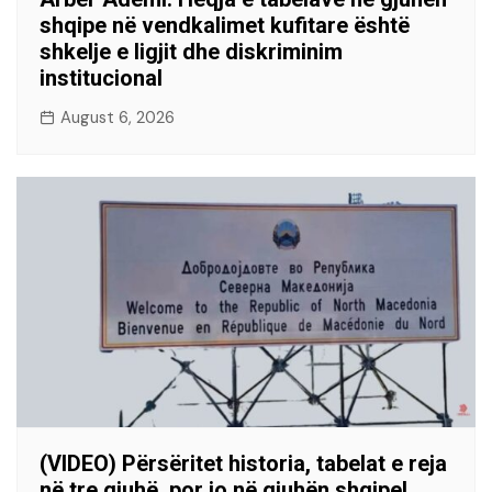
shqipe në vendkalimet kufitare është
shkelje e ligjit dhe diskriminim
institucional
August 6, 2026
(VIDEO) Përsëritet historia, tabelat e reja
në tre gjuhë, por jo në gjuhën shqipe!