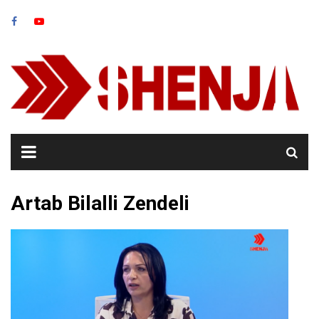
Skip
to
content
Artab Bilalli Zendeli