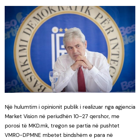
Një hulumtim i opinionit publik i realizuar nga agjencia
Market Vision në periudhën 10–27 qershor, me
porosi të MKD.mk, tregon se partia në pushtet
VMRO-DPMNE mbetet bindshëm e para në