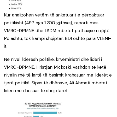
Kur analizohen vetëm të anketuarit e përcaktuar
politikisht (497 nga 1.200 gjithsej), raporti mes
VMRO-DPMNE dhe LSDM mbetet pothuajse i njëjtë.
Po ashtu, tek kampi shqiptar, BDI është para VLENI-
it.
Në nivel liderësh politikë, kryeministri dhe lideri i
VMRO-DPMNE, Hristijan Mickoski, vazhdon të ketë
nivelin më të lartë të besimit krahasuar me liderët e
tjerë politikë. Sipas të dhënave, Ali Ahmeti mbetet
lideri më i besuar te shqiptarët.