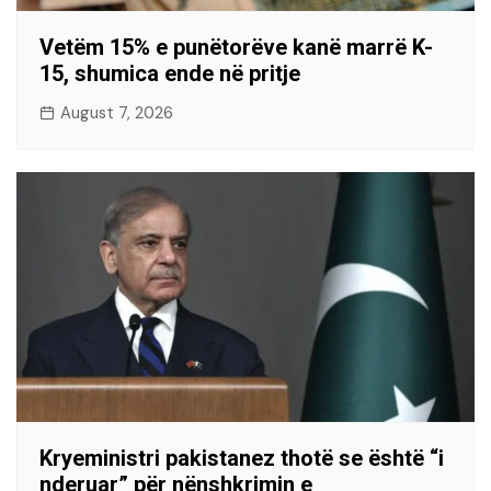
Vetëm 15% e punëtorëve kanë marrë K-
15, shumica ende në pritje
August 7, 2026
Kryeministri pakistanez thotë se është “i
nderuar” për nënshkrimin e