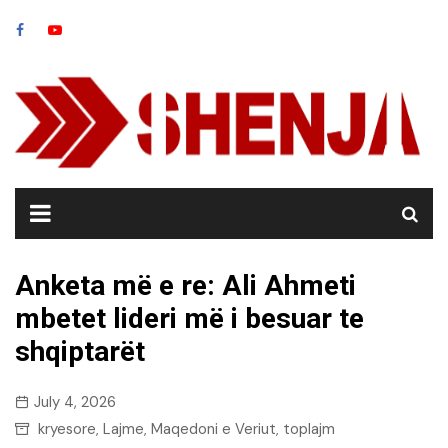
Skip
to
content
Anketa më e re: Ali Ahmeti
mbetet lideri më i besuar te
shqiptarët
July 4, 2026
kryesore
Lajme
Maqedoni e Veriut
toplajm
,
,
,