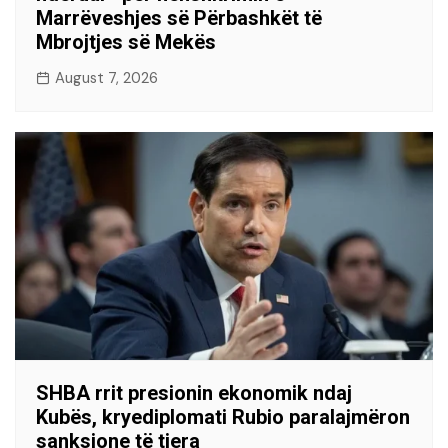
Marrëveshjes së Përbashkët të
Mbrojtjes së Mekës
August 7, 2026
SHBA rrit presionin ekonomik ndaj
Kubës, kryediplomati Rubio paralajmëron
sanksione të tjera