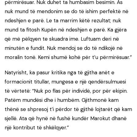
përmirësuar. Nuk duhet ta humbasim besimin. As
nuk mund të mendonim se do të ishim perfektë në
ndeshjen e parë. Le ta marrim këtë rezultat; nuk
mund ta fitosh Kupën në ndeshjen e parë. Ka gjëra
që më pëlqyen te skuadra ime. Luftuam deri në
minutën e fundit. Nuk mendoj se do të ndikojë në
moralin tonë. Kemi shumë kohë për t’u përmirësuar.”
Natyrisht, ka pasur kritika nga të gjitha anët e
formacionit titullar, mungesa e një qendërsulmuesi
të vërtetë: “Nuk po flas për individë, por për ekipin.
Patëm mundësi dhe i humbëm. Gjithmonë kam
thënë se shpresoj t’i përdor të gjithë lojtarët që kam
sjellë. Ata që hynë në fushë kundër Marokut dhanë
një kontribut të shkëlqyer.”