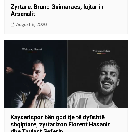
​Zyrtare: Bruno Guimaraes, lojtar i ri i
Arsenalit
August 8, 2026
Kayserispor bën goditje të dyfishtë
shqiptare, zyrtarizon Florent Hasanin
dhe Taulant Seferin