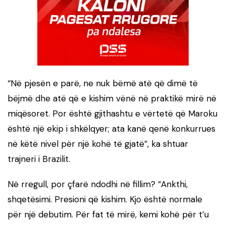
“Në pjesën e parë, ne nuk bëmë atë që dimë të
bëjmë dhe atë që e kishim vënë në praktikë mirë në
miqësoret. Por është gjithashtu e vërtetë që Maroku
është një ekip i shkëlqyer; ata kanë qenë konkurrues
në këtë nivel për një kohë të gjatë”, ka shtuar
trajneri i Brazilit.
Në rregull, por çfarë ndodhi në fillim? “Ankthi,
shqetësimi. Presioni që kishim. Kjo është normale
për një debutim. Për fat të mirë, kemi kohë për t’u