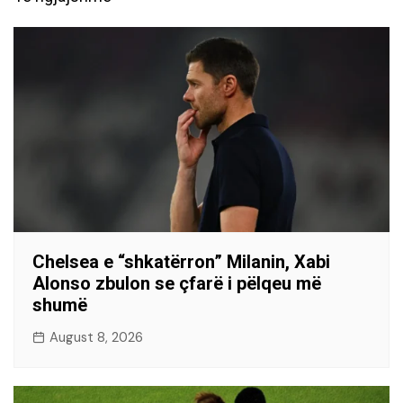
Chelsea e “shkatërron” Milanin, Xabi
Alonso zbulon se çfarë i pëlqeu më
shumë
August 8, 2026