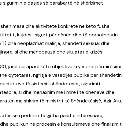
he sigurimin e qasjes së barabartë në shërbimet
asheh masa dhe aktivitete konkrete në këto fusha
ertilitetit, kujdes i sigurt për nënën dhe të porsalindurin,
ST) dhe neoplazmat malinje, shëndeti seksual dhe
inore, si dhe menopauza dhe situatat e krizës.
0, janë paraparë këto objektiva kryesore: përmirësimi
thë qytetarët, ngritja e vetëdijes publike për shëndetin
apaciteteve të sistemit shëndetësor, sigurimi i
tësore, si dhe menaxhim më i mirë i të dhënave dhe
ratën me shkrim të ministrit të Shëndetësisë, Azir Aliu.
ësisë i përfshin të gjitha palët e interesuara,
dhe publikun në procesin e konsultimeve dhe finalizimit