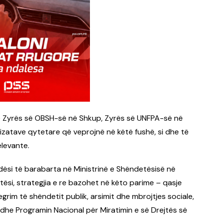
e Zyrës së OBSH-së në Shkup, Zyrës së UNFPA-së në
atave qytetare që veprojnë në këtë fushë, si dhe të
elevante.
ësi të barabarta në Ministrinë e Shëndetësisë në
tësi, strategjia e re bazohet në këto parime – qasje
egrim të shëndetit publik, arsimit dhe mbrojtjes sociale,
 dhe Programin Nacional për Miratimin e së Drejtës së