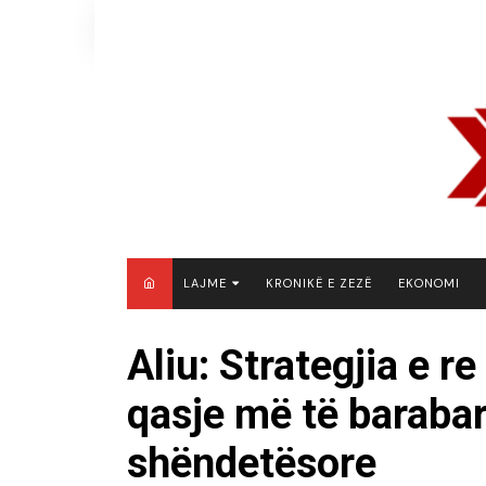
Skip
to
content
LAJME
KRONIKË E ZEZË
EKONOMI
MAQEDONI E VERIUT
Aliu: Strategjia e 
KOSOVË
qasje më të baraba
SHQIPËRI
RAJON
shëndetësore
BOTË