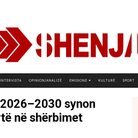
INTERVISTA
OPINION/ANALIZË
EMISIONE
KULTURË
SPORT
ARENA
re 2026–2030 synon
BOTA NE FOKUS
rtë në shërbimet
EKONOMIKS
EMISION DEBATIV
FJALA