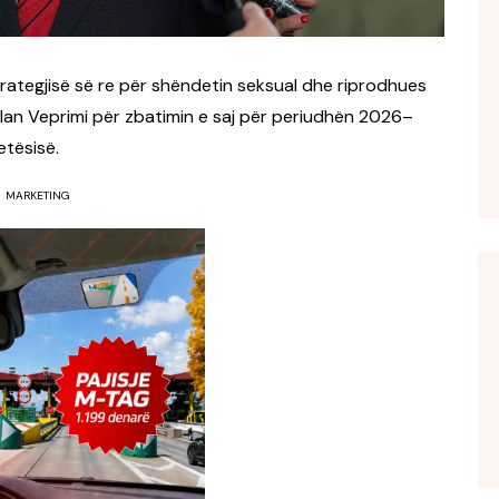
trategjisë së re për shëndetin seksual dhe riprodhues
an Veprimi për zbatimin e saj për periudhën 2026–
etësisë.
MARKETING