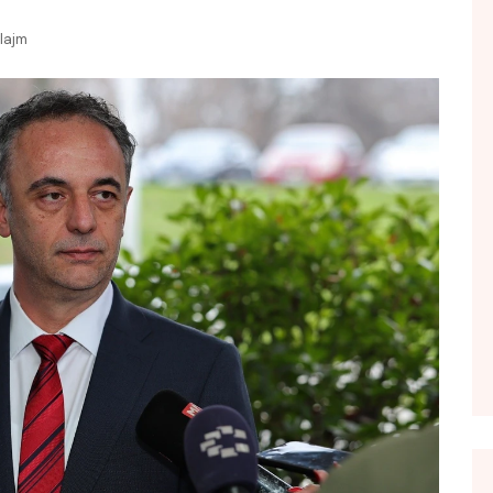
FOL POPULL
lajm
GJURMË
INTERVISTA EMISION
KONAKU
KU E KISHIM FJALEN
LIGJERATE FETARE
PARADITE ME NE
PIKËPAMJE
RECETA E DITES
RELAKS
RETRO JAVORE