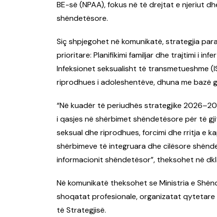
BE-së (NPAA), fokus në të drejtat e njeriut d
shëndetësore.
Siç shpjegohet në komunikatë, strategjia par
prioritare: Planifikimi familjar dhe trajtimi i inf
Infeksionet seksualisht të transmetueshme (I
riprodhues i adoleshentëve, dhuna me bazë gj
“Në kuadër të periudhës strategjike 2026–203
i qasjes në shërbimet shëndetësore për të gji
seksual dhe riprodhues, forcimi dhe rritja e k
shërbimeve të integruara dhe cilësore shënde
informacionit shëndetësor”, theksohet në dkla
Në komunikatë theksohet se Ministria e Shëndet
shoqatat profesionale, organizatat qytetare 
të Strategjisë.