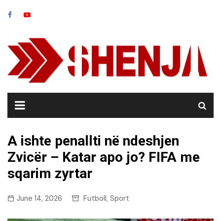
Skip
to
content
A ishte penallti në ndeshjen
Zvicër – Katar apo jo? FIFA me
sqarim zyrtar
June 14, 2026
Futboll
Sport
,