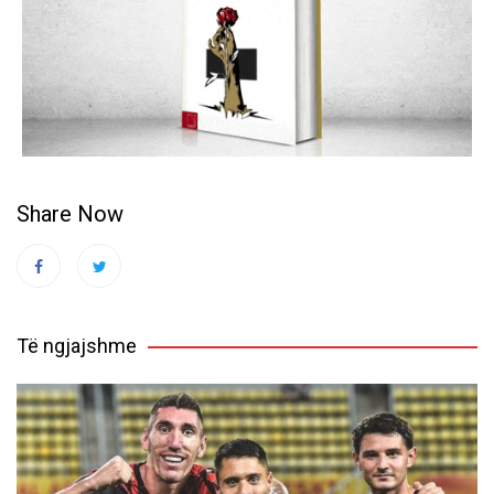
Share Now
Të ngjajshme