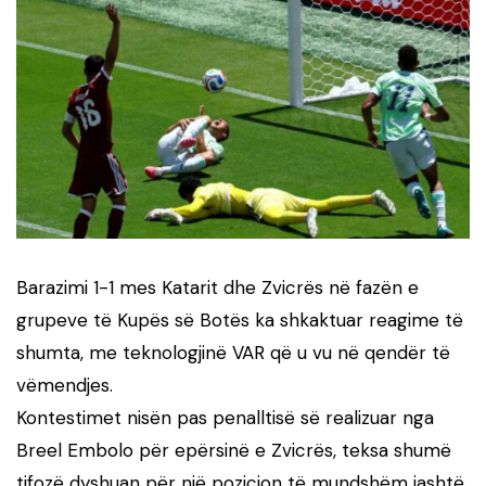
Barazimi 1-1 mes Katarit dhe Zvicrës në fazën e
grupeve të Kupës së Botës ka shkaktuar reagime të
shumta, me teknologjinë VAR që u vu në qendër të
vëmendjes.
Kontestimet nisën pas penalltisë së realizuar nga
Breel Embolo për epërsinë e Zvicrës, teksa shumë
tifozë dyshuan për një pozicion të mundshëm jashtë