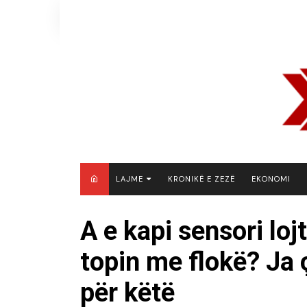
Skip
to
content
LAJME
KRONIKË E ZEZË
EKONOMI
MAQEDONI E VERIUT
A e kapi sensori loj
KOSOVË
topin me flokë? Ja 
SHQIPËRI
RAJON
për këtë
BOTË