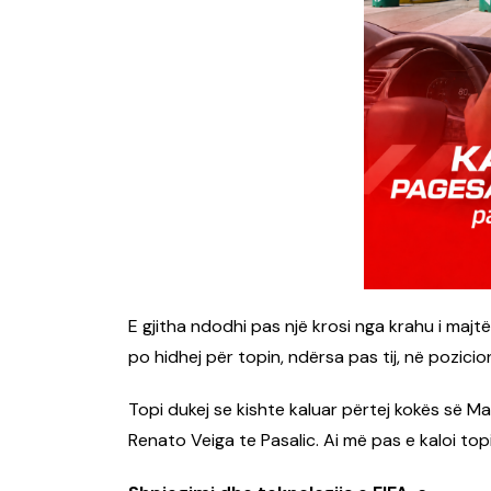
E gjitha ndodhi pas një krosi nga krahu i majt
po hidhej për topin, ndërsa pas tij, në pozicion
Topi dukej se kishte kaluar përtej kokës së M
Renato Veiga te Pasalic. Ai më pas e kaloi topi