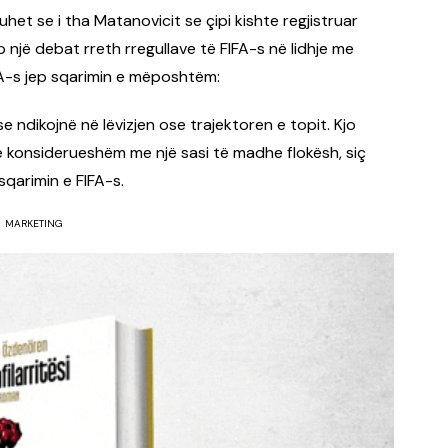
uhet se i tha Matanovicit se çipi kishte regjistruar
ap një debat rreth rregullave të FIFA-s në lidhje me
FIFA-s jep sqarimin e mëposhtëm:
 ndikojnë në lëvizjen ose trajektoren e topit. Kjo
 konsiderueshëm me një sasi të madhe flokësh, siç
sqarimin e FIFA-s.
MARKETING