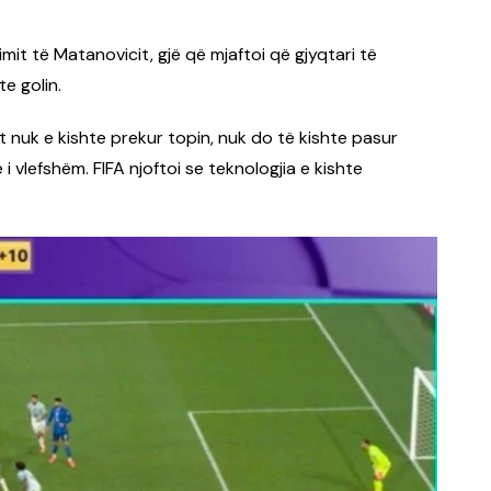
it të Matanovicit, gjë që mjaftoi që gjyqtari të
te golin.
 nuk e kishte prekur topin, nuk do të kishte pasur
i vlefshëm. FIFA njoftoi se teknologjia e kishte