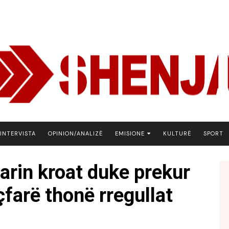
INTERVISTA
OPINION/ANALIZË
EMISIONE
KULTURË
SPORT
ARENA
tarin kroat duke prekur
BOTA NE FOKUS
çfarë thonë rregullat
EKONOMIKS
EMISION DEBATIV
FJALA