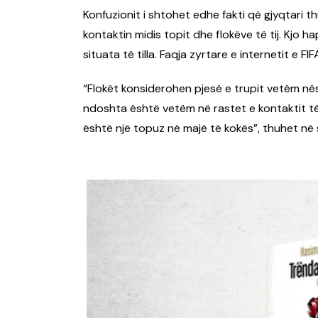
Konfuzionit i shtohet edhe fakti që gjyqtari th
kontaktin midis topit dhe flokëve të tij. Kjo h
situata të tilla. Faqja zyrtare e internetit e 
“Flokët konsiderohen pjesë e trupit vetëm nëse
ndoshta është vetëm në rastet e kontaktit të
është një topuz në majë të kokës”, thuhet në 