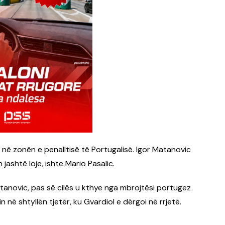
ë në zonën e penalltisë të Portugalisë. Igor Matanovic
 jashtë loje, ishte Mario Pasalic.
atanovic, pas së cilës u kthye nga mbrojtësi portugez
n në shtyllën tjetër, ku Gvardiol e dërgoi në rrjetë.