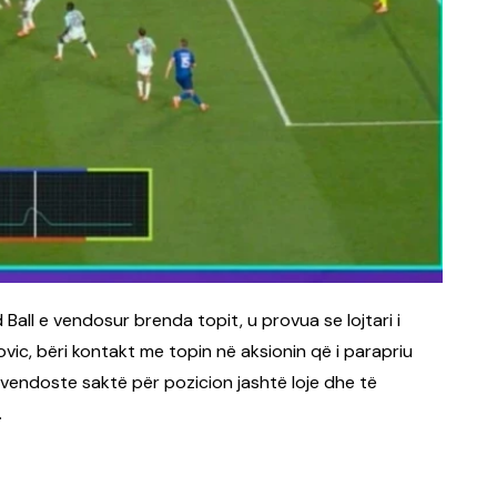
all e vendosur brenda topit, u provua se lojtari i
c, bëri kontakt me topin në aksionin që i parapriu
 të vendoste saktë për pozicion jashtë loje dhe të
.