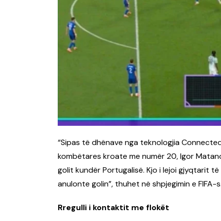
“Sipas të dhënave nga teknologjia Connected B
kombëtares kroate me numër 20, Igor Matanovi
golit kundër Portugalisë. Kjo i lejoi gjyqtarit
anulonte golin”, thuhet në shpjegimin e FIFA-s
Rregulli i kontaktit me flokët