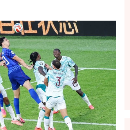
FOL POPULL
GJURMË
INTERVISTA EMISION
KONAKU
KU E KISHIM FJALEN
LIGJERATE FETARE
PARADITE ME NE
PIKËPAMJE
RECETA E DITES
RELAKS
RETRO JAVORE