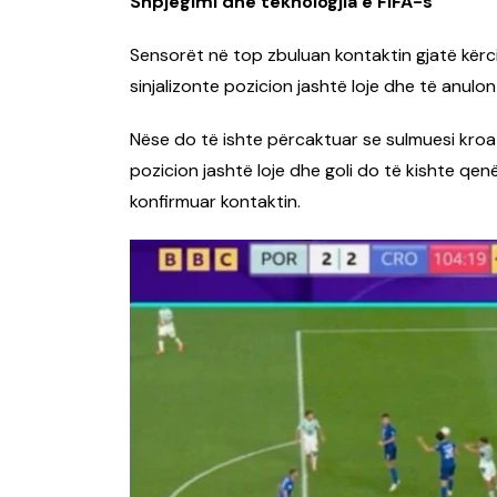
Shpjegimi dhe teknologjia e FIFA-s
Sensorët në top zbuluan kontaktin gjatë kërcim
sinjalizonte pozicion jashtë loje dhe të anulon
Nëse do të ishte përcaktuar se sulmuesi kroat
pozicion jashtë loje dhe goli do të kishte qenë 
konfirmuar kontaktin.