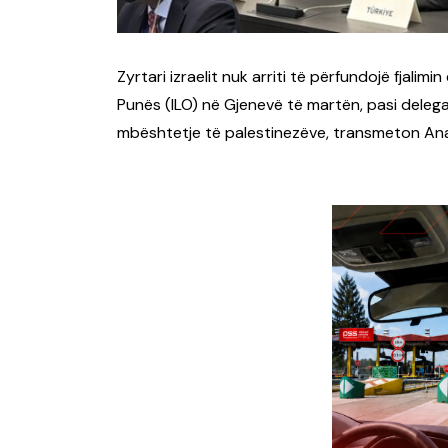
Zyrtari izraelit nuk arriti të përfundojë fjali
Punës (ILO) në Gjenevë të martën, pasi deleg
mbështetje të palestinezëve, transmeton An