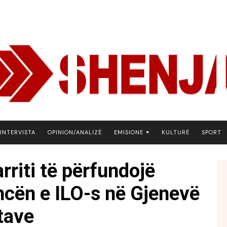
INTERVISTA
OPINION/ANALIZË
EMISIONE
KULTURË
SPORT
ARENA
arriti të përfundojë
BOTA NE FOKUS
ncën e ILO-s në Gjenevë
EKONOMIKS
EMISION DEBATIV
tave
FJALA