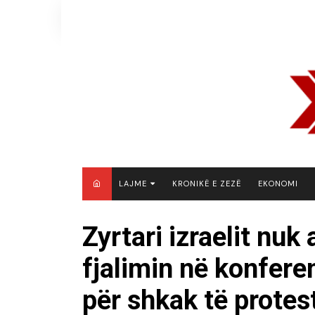
Skip
to
content
LAJME
KRONIKË E ZEZË
EKONOMI
MAQEDONI E VERIUT
Zyrtari izraelit nuk 
KOSOVË
fjalimin në konfere
SHQIPËRI
RAJON
për shkak të protes
BOTË