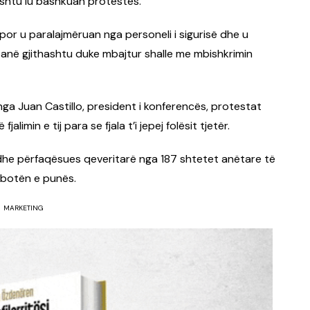
ashtu iu bashkuan protestës.
por u paralajmëruan nga personeli i sigurisë dhe u
u panë gjithashtu duke mbajtur shalle me mbishkrimin
nga Juan Castillo, president i konferencës, protestat
imin e tij para se fjala t’i jepej folësit tjetër.
e përfaqësues qeveritarë nga 187 shtetet anëtare të
 botën e punës.
MARKETING