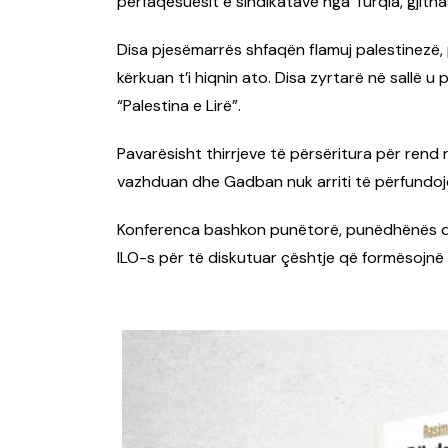
përfaqësuesit e sindikatave nga Turqia, gjith
Disa pjesëmarrës shfaqën flamuj palestinezë, 
kërkuan t’i hiqnin ato. Disa zyrtarë në sallë 
“Palestina e Lirë”.
Pavarësisht thirrjeve të përsëritura për rend 
vazhduan dhe Gadban nuk arriti të përfundojë fjal
Konferenca bashkon punëtorë, punëdhënës dh
ILO-s për të diskutuar çështje që formësojnë