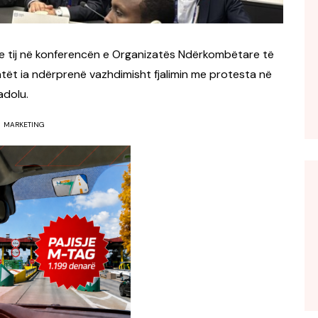
min e tij në konferencën e Organizatës Ndërkombëtare të
atët ia ndërprenë vazhdimisht fjalimin me protesta në
adolu.
MARKETING