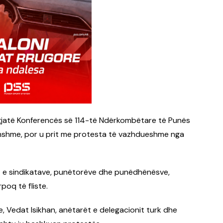
 gjatë Konferencës së 114-të Ndërkombëtare të Punës
ithshme, por u prit me protesta të vazhdueshme nga
it e sindikatave, punëtorëve dhe punëdhënësve,
poq të fliste.
e, Vedat Isikhan, anëtarët e delegacionit turk dhe