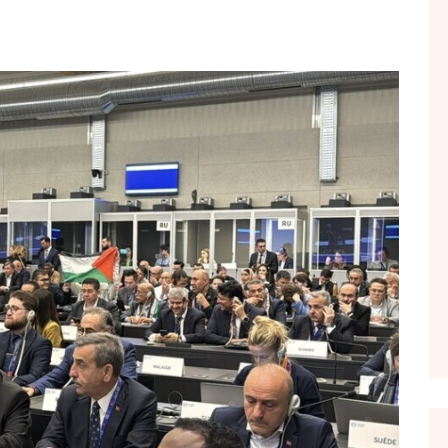
FOL POPULL
GJURMË
INTERVISTA EMISION
KONAKU
KU E KISHIM FJALEN
LIGJERATE FETARE
PARADITE ME NE
PIKËPAMJE
RECETA E DITES
RELAKS
RETRO JAVORE