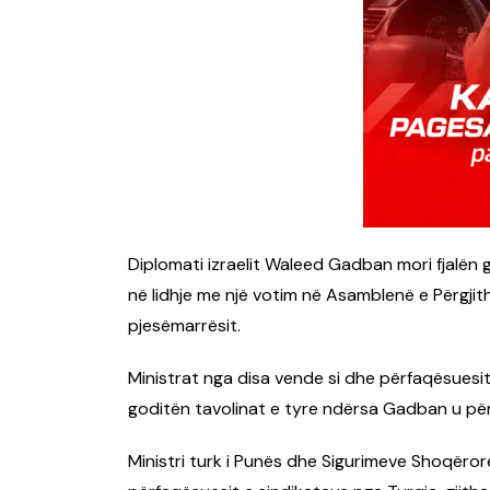
Diplomati izraelit Waleed Gadban mori fjalën
në lidhje me një votim në Asamblenë e Përgj
pjesëmarrësit.
Ministrat nga disa vende si dhe përfaqësues
goditën tavolinat e tyre ndërsa Gadban u për
Ministri turk i Punës dhe Sigurimeve Shoqëror