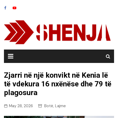
Skip
to
content
Zjarri në një konvikt në Kenia lë
të vdekura 16 nxënëse dhe 79 të
plagosura
May 28, 2026
Botë
Lajme
,