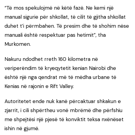
“Të mos spekulojmë në këtë fazë. Ne kemi një
manual sigurie për shkollat, të cilit të gjitha shkollat
duhet t’i përmbahen. Të presim dhe të shohim nëse
manuali është respektuar pas hetimit”, tha
Murkomen.
Nakuru ndodhet rreth 160 kilometra në
veriperëndim të kryeqytetit kenian Nairobi dhe
është një nga qendrat më të mëdha urbane të
Kenias në rajonin e Rift Valley.
Autoritetet ende nuk kanë përcaktuar shkakun e
zjarrit, i cili shpërtheu vonë mbrëmë dhe përfshiu
me shpejtësi një pjesë të konviktit teksa nxënëset
ishin në gjumë.