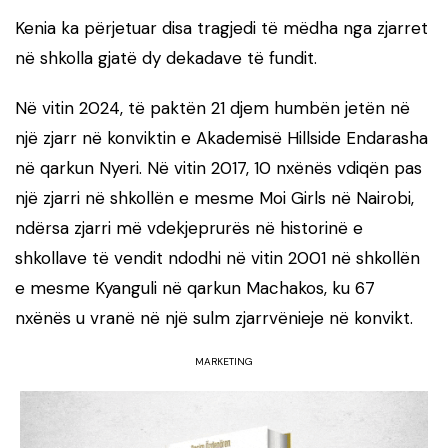
Kenia ka përjetuar disa tragjedi të mëdha nga zjarret
në shkolla gjatë dy dekadave të fundit.
Në vitin 2024, të paktën 21 djem humbën jetën në
një zjarr në konviktin e Akademisë Hillside Endarasha
në qarkun Nyeri. Në vitin 2017, 10 nxënës vdiqën pas
një zjarri në shkollën e mesme Moi Girls në Nairobi,
ndërsa zjarri më vdekjeprurës në historinë e
shkollave të vendit ndodhi në vitin 2001 në shkollën
e mesme Kyanguli në qarkun Machakos, ku 67
nxënës u vranë në një sulm zjarrvënieje në konvikt.
MARKETING