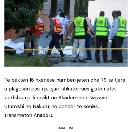
Të paktën 16 nxënëse humbën jetën dhe 79 të tjera
u plagosën pasi një zjarr shkatërrues gjatë natës
përfshiu një konvikt në Akademinë e Vajzave
Utumishi në Nakuru, në qendër të Kenias,
transmeton Anadolu.
MARKETING