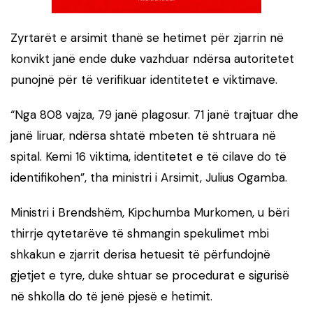
Zyrtarët e arsimit thanë se hetimet për zjarrin në
konvikt janë ende duke vazhduar ndërsa autoritetet
punojnë për të verifikuar identitetet e viktimave.
“Nga 808 vajza, 79 janë plagosur. 71 janë trajtuar dhe
janë liruar, ndërsa shtatë mbeten të shtruara në
spital. Kemi 16 viktima, identitetet e të cilave do të
identifikohen”, tha ministri i Arsimit, Julius Ogamba.
Ministri i Brendshëm, Kipchumba Murkomen, u bëri
thirrje qytetarëve të shmangin spekulimet mbi
shkakun e zjarrit derisa hetuesit të përfundojnë
gjetjet e tyre, duke shtuar se procedurat e sigurisë
në shkolla do të jenë pjesë e hetimit.