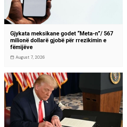
Gjykata meksikane godet “Meta-n”/ 567
milionë dollarë gjobë për rrezikimin e
fëmijëve
August 7, 2026