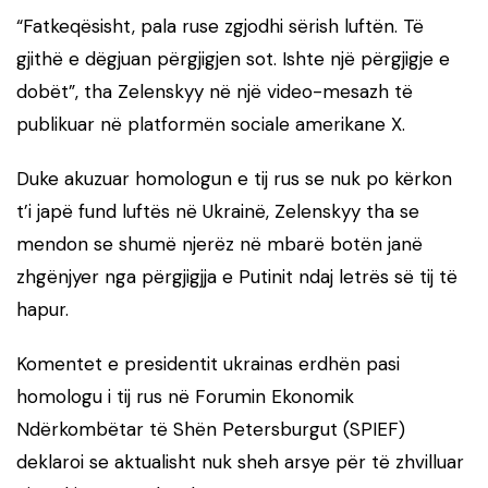
“Fatkeqësisht, pala ruse zgjodhi sërish luftën. Të
gjithë e dëgjuan përgjigjen sot. Ishte një përgjigje e
dobët”, tha Zelenskyy në një video-mesazh të
publikuar në platformën sociale amerikane X.
Duke akuzuar homologun e tij rus se nuk po kërkon
t’i japë fund luftës në Ukrainë, Zelenskyy tha se
mendon se shumë njerëz në mbarë botën janë
zhgënjyer nga përgjigjja e Putinit ndaj letrës së tij të
hapur.
Komentet e presidentit ukrainas erdhën pasi
homologu i tij rus në Forumin Ekonomik
Ndërkombëtar të Shën Petersburgut (SPIEF)
deklaroi se aktualisht nuk sheh arsye për të zhvilluar