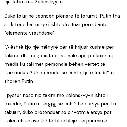
një takim me Zelenskyy-n.
Duke folur në seancën plenare të forumit, Putin tha
se letra e hapur që i ishte drejtuar përmbante
“elemente vrazhdësie”.
“A është kjo një mënyrë për të krijuar kushte për
takime dhe negociata personale apo po krijon një
mjedis ku takimet personale bëhen vërtet të
pamundura? Unë mendoj se është kjo e fundit”, u
shpreh Putin.
I pyetur nëse një takim me Zelenskyy-n ishte i
mundur, Putin u përgjigj se nuk “sheh arsye për t’u
takuar”, duke pretenduar se e “vetmja arsye për
palën ukrainase është të ndalojë përparimin e