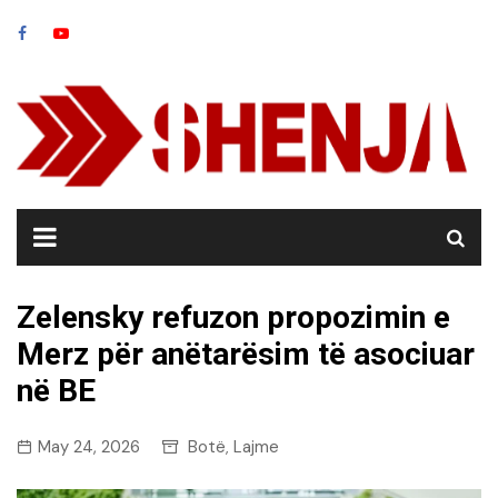
Skip
to
content
Zelensky refuzon propozimin e
Merz për anëtarësim të asociuar
në BE
May 24, 2026
Botë
Lajme
,