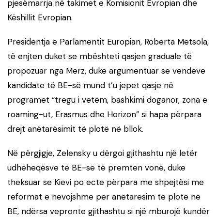
pjesëmarrja në takimet e Komisionit Evropian dhe
Këshillit Evropian.
Presidentja e Parlamentit Europian, Roberta Metsola,
të enjten duket se mbështeti qasjen graduale të
propozuar nga Merz, duke argumentuar se vendeve
kandidate të BE-së mund t’u jepet qasje në
programet “tregu i vetëm, bashkimi doganor, zona e
roaming-ut, Erasmus dhe Horizon” si hapa përpara
drejt anëtarësimit të plotë në bllok.
Në përgjigje, Zelensky u dërgoi gjithashtu një letër
udhëheqësve të BE-së të premten vonë, duke
theksuar se Kievi po ecte përpara me shpejtësi me
reformat e nevojshme për anëtarësim të plotë në
BE, ndërsa vepronte gjithashtu si një mburojë kundër