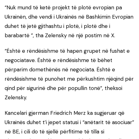
“Nuk mund të ketë projekt të plotë evropian pa
Ukrainën, dhe vendi i Ukrainës në Bashkimin Evropian
duhet të jetë gjithashtu i plotë, i plotë dhe i
barabartë ”, tha Zelensky në një postim në X.
“Është e rëndësishme të hapen grupet në fushat e
negociatave. Është e rëndësishme të bëhet
përparim domethënës në negociata. Është e
rëndësishme të punohet me përkushtim njëqind për
qind për sigurinë dhe për popullin tonë”, theksoi
Zelensky.
Kancelari gjerman Friedrich Merz ka sugjeruar që
Ukrainës duhet t’i jepet statusi i “anëtarit të asociuar”
në BE, i cili do të sjellë përfitime të tilla si