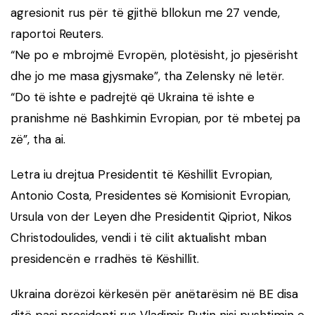
agresionit rus për të gjithë bllokun me 27 vende,
raportoi Reuters.
“Ne po e mbrojmë Evropën, plotësisht, jo pjesërisht
dhe jo me masa gjysmake”, tha Zelensky në letër.
“Do të ishte e padrejtë që Ukraina të ishte e
pranishme në Bashkimin Evropian, por të mbetej pa
zë”, tha ai.
Letra iu drejtua Presidentit të Këshillit Evropian,
Antonio Costa, Presidentes së Komisionit Evropian,
Ursula von der Leyen dhe Presidentit Qipriot, Nikos
Christodoulides, vendi i të cilit aktualisht mban
presidencën e rradhës të Këshillit.
Ukraina dorëzoi kërkesën për anëtarësim në BE disa
ditë pasi presidenti rus Vladimir Putin nisi pushtimin e