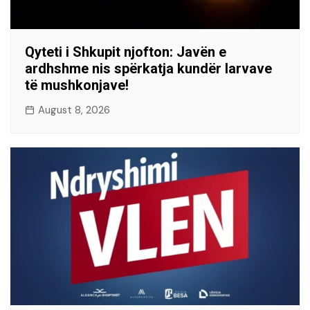
Qyteti i Shkupit njofton: Javën e
ardhshme nis spërkatja kundër larvave
të mushkonjave!
August 8, 2026