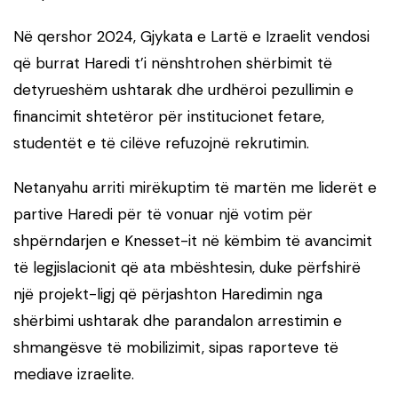
Në qershor 2024, Gjykata e Lartë e Izraelit vendosi
që burrat Haredi t’i nënshtrohen shërbimit të
detyrueshëm ushtarak dhe urdhëroi pezullimin e
financimit shtetëror për institucionet fetare,
studentët e të cilëve refuzojnë rekrutimin.
Netanyahu arriti mirëkuptim të martën me liderët e
partive Haredi për të vonuar një votim për
shpërndarjen e Knesset-it në këmbim të avancimit
të legjislacionit që ata mbështesin, duke përfshirë
një projekt-ligj që përjashton Haredimin nga
shërbimi ushtarak dhe parandalon arrestimin e
shmangësve të mobilizimit, sipas raporteve të
mediave izraelite.