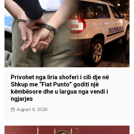
Privohet nga liria shoferi i cili dje në
Shkup me “Fiat Punto” goditi një
këmbësore dhe u largua nga vendi i
ngjarjes
August 6, 2026