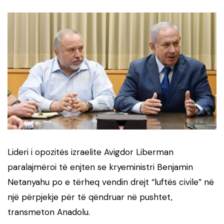
Lideri i opozitës izraelite Avigdor Liberman
paralajmëroi të enjten se kryeministri Benjamin
Netanyahu po e tërheq vendin drejt “luftës civile” në
një përpjekje për të qëndruar në pushtet,
transmeton Anadolu.