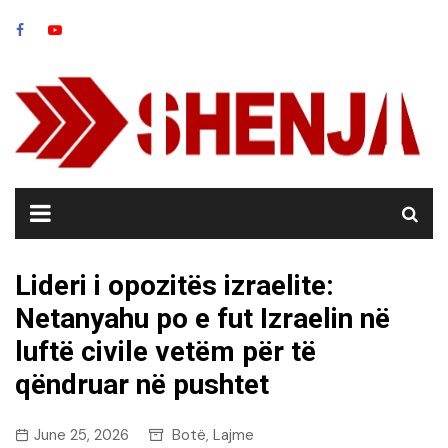
Skip
to
content
Lideri i opozitës izraelite:
Netanyahu po e fut Izraelin në
luftë civile vetëm për të
qëndruar në pushtet
June 25, 2026
Botë
Lajme
,