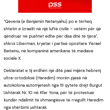
“Qeveria (e Benjamin Netanyahu) po e tërheq
shtetin e Izraelit në një luftë civile – vetëm për që
qëndruar në pushtet edhe për disa ditë të tjera”,
shkroi Liberman, kryetar i partisë opozitare Yisrael
Beiteinu, në kompaninë amerikane të mediave
sociale X.
Deklaratat e tij erdhën një ditë pasi mijëra hebrenj
ultra-ortodoksë (Haredim) morën pjesë në
autokolona automjetesh nga 19 qytete drejt Burgut
Ushtarak Nr. 10 në Kfar Yona, për të protestuar
kundër ndalimit të shmangësve të rregullt Haredim
nga shërbimi ushtarak.