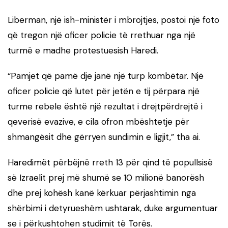
Liberman, një ish-ministër i mbrojtjes, postoi një foto
që tregon një oficer policie të rrethuar nga një
turmë e madhe protestuesish Haredi.
“Pamjet që pamë dje janë një turp kombëtar. Një
oficer policie që lutet për jetën e tij përpara një
turme rebele është një rezultat i drejtpërdrejtë i
qeverisë evazive, e cila ofron mbështetje për
shmangësit dhe gërryen sundimin e ligjit,” tha ai.
Haredimët përbëjnë rreth 13 për qind të popullsisë
së Izraelit prej më shumë se 10 milionë banorësh
dhe prej kohësh kanë kërkuar përjashtimin nga
shërbimi i detyrueshëm ushtarak, duke argumentuar
se i përkushtohen studimit të Torës.