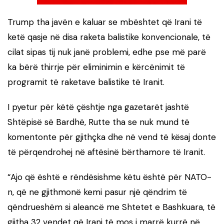
Trump tha javën e kaluar se mbështet që Irani të
ketë qasje në disa raketa balistike konvencionale, të
cilat sipas tij nuk janë problemi, edhe pse më parë
ka bërë thirrje për eliminimin e kërcënimit të
programit të raketave balistike të Iranit.
I pyetur për këtë çështje nga gazetarët jashtë
Shtëpisë së Bardhë, Rutte tha se nuk mund të
komentonte për gjithçka dhe në vend të kësaj donte
të përqendrohej në aftësinë bërthamore të Iranit.
“Ajo që është e rëndësishme këtu është për NATO-
n, që ne gjithmonë kemi pasur një qëndrim të
qëndrueshëm si aleancë me Shtetet e Bashkuara, të
gjitha 32 vendet që Irani të mos i marrë kurrë në