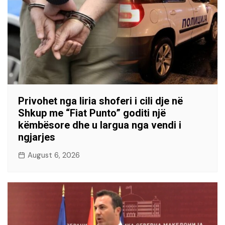
Privohet nga liria shoferi i cili dje në
Shkup me “Fiat Punto” goditi një
këmbësore dhe u largua nga vendi i
ngjarjes
August 6, 2026