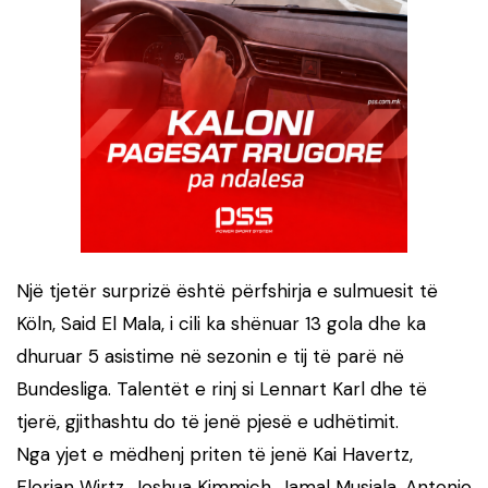
Një tjetër surprizë është përfshirja e sulmuesit të
Köln, Said El Mala, i cili ka shënuar 13 gola dhe ka
dhuruar 5 asistime në sezonin e tij të parë në
Bundesliga. Talentët e rinj si Lennart Karl dhe të
tjerë, gjithashtu do të jenë pjesë e udhëtimit.
Nga yjet e mëdhenj priten të jenë Kai Havertz,
Florian Wirtz, Joshua Kimmich, Jamal Musiala, Antonio