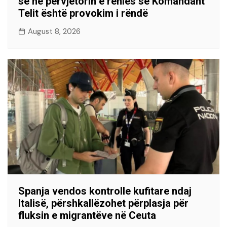
së në përvjetorin e rënies së Komandant
Telit është provokim i rëndë
August 8, 2026
Spanja vendos kontrolle kufitare ndaj
Italisë, përshkallëzohet përplasja për
fluksin e migrantëve në Ceuta