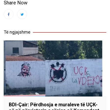
Share Now
Të ngjajshme
BDI-Çair: Përdhosja e muraleve të UÇK-