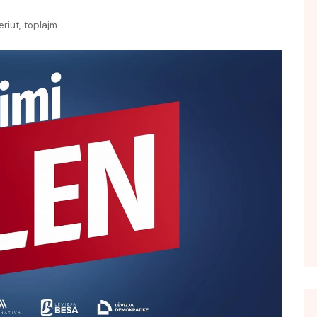
FOL POPULL
,
riut
toplajm
GJURMË
INTERVISTA EMISION
KONAKU
KU E KISHIM FJALEN
LIGJERATE FETARE
PARADITE ME NE
PIKËPAMJE
RECETA E DITES
RELAKS
RETRO JAVORE