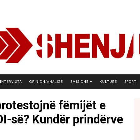
INTERVISTA
OPINION/ANALIZË
EMISIONE
KULTURË
SPORT
ARENA
rotestojnë fëmijët e
BOTA NE FOKUS
DI-së? Kundër prindërve
EKONOMIKS
EMISION DEBATIV
FJALA