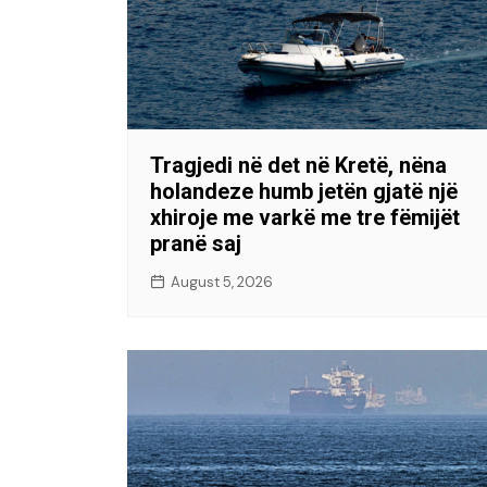
Tragjedi në det në Kretë, nëna
holandeze humb jetën gjatë një
xhiroje me varkë me tre fëmijët
pranë saj
August 5, 2026