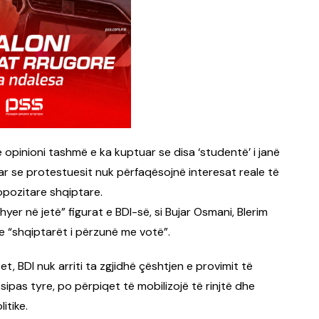
ë opinioni tashmë e ka kuptuar se disa ‘studentë’ i janë
uar se protestuesit nuk përfaqësojnë interesat reale të
opozitare shqiptare.
hyer në jetë” figurat e BDI-së, si Bujar Osmani, Blerim
se “shqiptarët i përzunë me votë”.
, BDI nuk arriti ta zgjidhë çështjen e provimit të
sipas tyre, po përpiqet të mobilizojë të rinjtë dhe
itike.