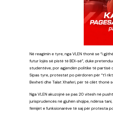
Në reagimin e tyre, nga VLEN thonë se “i gjith
futur lojës së pistë të BDI-së”, duke pretend
studentëve, por agjendën politike të partisë 
Sipas tyre, protestat po përdoren për “t’i rikt
Bexheti dhe Talat Xhaferi, për të cilët thonë 
Nga VLEN akuzojnë se pas 20 vitesh në pushtet
jurisprudencës në gjuhën shqipe, ndërsa tani, 
fëmijët e funksionarëve të saj për protesta pol