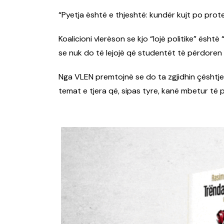
“Pyetja është e thjeshtë: kundër kujt po prot
Koalicioni vlerëson se kjo “lojë politike” ësh
se nuk do të lejojë që studentët të përdoren 
Nga VLEN premtojnë se do ta zgjidhin çështjen
temat e tjera që, sipas tyre, kanë mbetur të