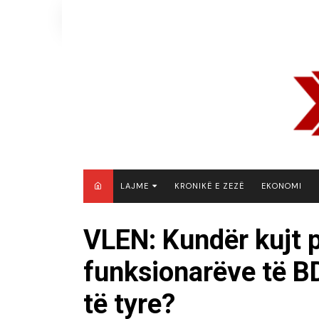
Skip
to
content
LAJME
KRONIKË E ZEZË
EKONOMI
MAQEDONI E VERIUT
VLEN: Kundër kujt p
KOSOVË
funksionarëve të B
SHQIPËRI
RAJON
të tyre?
BOTË