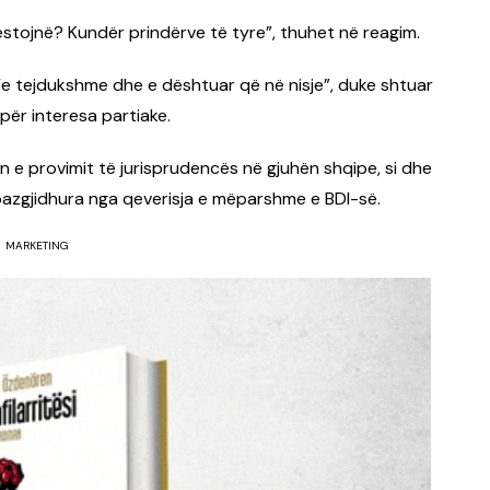
estojnë? Kundër prindërve të tyre”, thuhet në reagim.
të “e tejdukshme dhe e dështuar që në nisje”, duke shtuar
për interesa partiake.
 e provimit të jurisprudencës në gjuhën shqipe, si dhe
 pazgjidhura nga qeverisja e mëparshme e BDI-së.
MARKETING