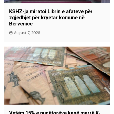
KSHZ-ja miratoi Librin e afateve për
zgjedhjet për kryetar komune në
Bërvenicë
August 7, 2026
Vetëm 15% e punëtorëve kanë marrë K-