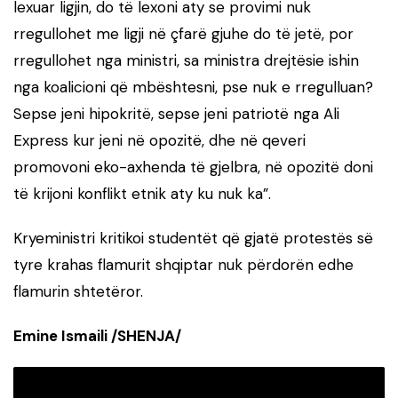
lexuar ligjin, do të lexoni aty se provimi nuk
rregullohet me ligji në çfarë gjuhe do të jetë, por
rregullohet nga ministri, sa ministra drejtësie ishin
nga koalicioni që mbështesni, pse nuk e rregulluan?
Sepse jeni hipokritë, sepse jeni patriotë nga Ali
Express kur jeni në opozitë, dhe në qeveri
promovoni eko-axhenda të gjelbra, në opozitë doni
të krijoni konflikt etnik aty ku nuk ka”.
Kryeministri kritikoi studentët që gjatë protestës së
tyre krahas flamurit shqiptar nuk përdorën edhe
flamurin shtetëror.
Emine Ismaili /SHENJA/