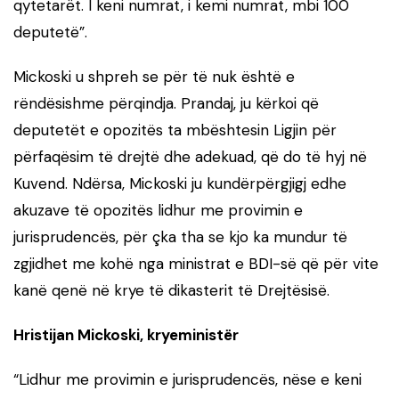
qytetarët. I keni numrat, i kemi numrat, mbi 100
deputetë”.
Mickoski u shpreh se për të nuk është e
rëndësishme përqindja. Prandaj, ju kërkoi që
deputetët e opozitës ta mbështesin Ligjin për
përfaqësim të drejtë dhe adekuad, që do të hyj në
Kuvend. Ndërsa, Mickoski ju kundërpërgjigj edhe
akuzave të opozitës lidhur me provimin e
jurisprudencës, për çka tha se kjo ka mundur të
zgjidhet me kohë nga ministrat e BDI-së që për vite
kanë qenë në krye të dikasterit të Drejtësisë.
Hristijan Mickoski, kryeministër
“Lidhur me provimin e jurisprudencës, nëse e keni