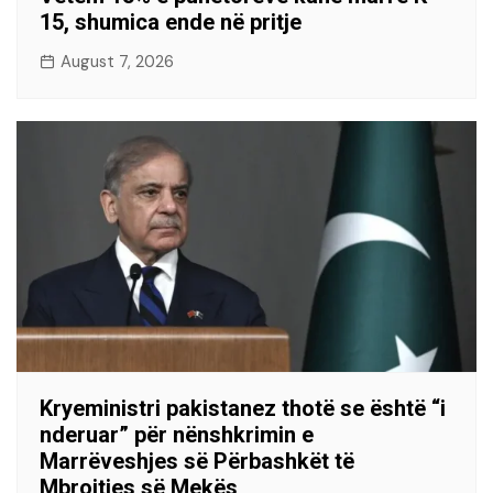
15, shumica ende në pritje
August 7, 2026
Kryeministri pakistanez thotë se është “i
nderuar” për nënshkrimin e
Marrëveshjes së Përbashkët të
Mbrojtjes së Mekës