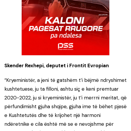
Skender Rexhepi, deputet i Frontit Evropian
“Kryeministër, a jeni të gatshëm t’i bëjmë ndryshimet
kushtetuese, ju ta filloni, ashtu siç e keni premtuar
2020-2022, ju si kryeministër, ju t’i merrni meritat, që
përfundimisht gjuha shqipe, gjuha ime të bëhet pjesë
e Kushtetutës dhe të krijohet një harmoni
ndëretnike e cila është më se e nevojshme për