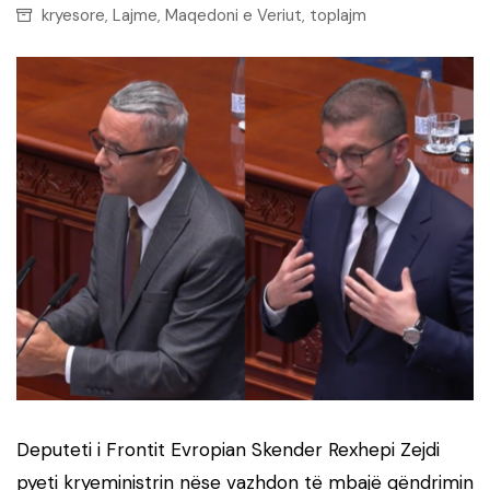
kryesore
Lajme
Maqedoni e Veriut
toplajm
,
,
,
Deputeti i Frontit Evropian Skender Rexhepi Zejdi
pyeti kryeministrin nëse vazhdon të mbajë qëndrimin