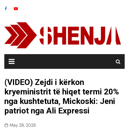
Skip
to
content
(VIDEO) Zejdi i kërkon
kryeministrit të hiqet termi 20%
nga kushtetuta, Mickoski: Jeni
patriot nga Ali Expressi
May 28, 2026