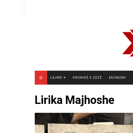
Skip
to
content
LAJME
KRONIKË E ZEZË
EKONOMI
MAQEDONI E VERIUT
Lirika Majhoshe
KOSOVË
SHQIPËRI
RAJON
BOTË