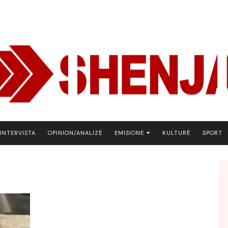
INTERVISTA
OPINION/ANALIZË
EMISIONE
KULTURË
SPORT
ARENA
BOTA NE FOKUS
EKONOMIKS
EMISION DEBATIV
FJALA