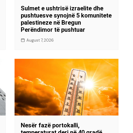
Sulmet e ushtrisë izraelite dhe
pushtuesve synojnë 5 komunitete
palestineze në Bregun
Perëndimor të pushtuar
August 7, 2026
Nesër fazë portokalli,
temperaturat deri në 40 gradë