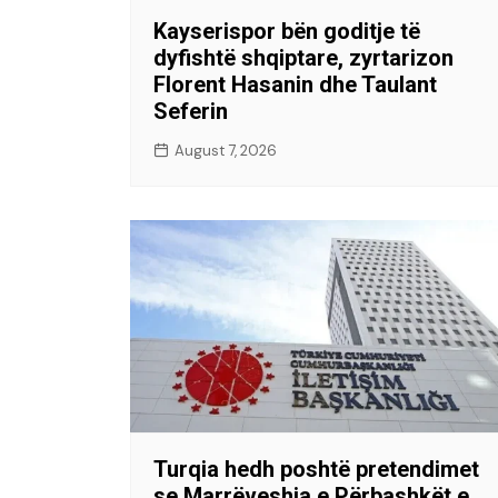
Kayserispor bën goditje të
dyfishtë shqiptare, zyrtarizon
Florent Hasanin dhe Taulant
Seferin
August 7, 2026
Turqia hedh poshtë pretendimet
se Marrëveshja e Përbashkët e