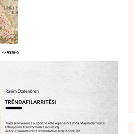
FOL POPULL
GJURMË
INTERVISTA EMISION
KONAKU
KU E KISHIM FJALEN
MARKETING
LIGJERATE FETARE
PARADITE ME NE
PIKËPAMJE
RECETA E DITES
RELAKS
RETRO JAVORE