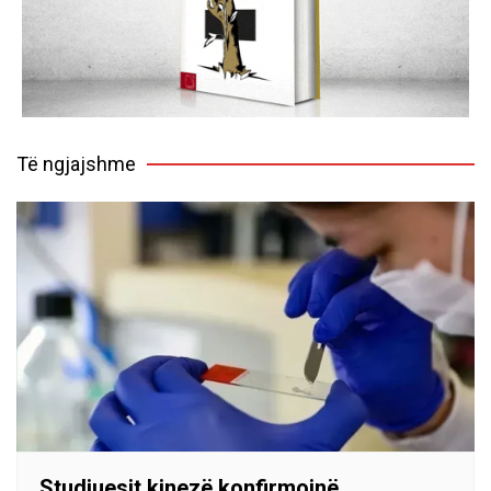
Të ngjajshme
Studiuesit kinezë konfirmojnë