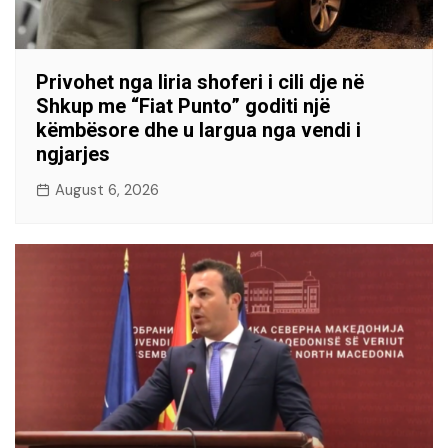
Privohet nga liria shoferi i cili dje në
Shkup me “Fiat Punto” goditi një
këmbësore dhe u largua nga vendi i
ngjarjes
August 6, 2026