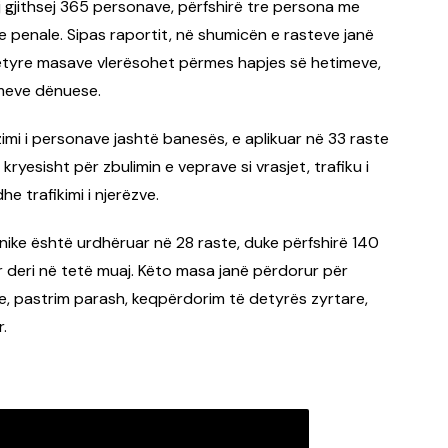
gjithsej 365 personave, përfshirë tre persona me
e penale. Sipas raportit, në shumicën e rasteve janë
i këtyre masave vlerësohet përmes hapjes së hetimeve,
imeve dënuese.
mi i personave jashtë banesës, e aplikuar në 33 raste
yesisht për zbulimin e veprave si vrasjet, trafiku i
he trafikimi i njerëzve.
onike është urdhëruar në 28 raste, duke përfshirë 140
r deri në tetë muaj. Këto masa janë përdorur për
oge, pastrim parash, keqpërdorim të detyrës zyrtare,
.