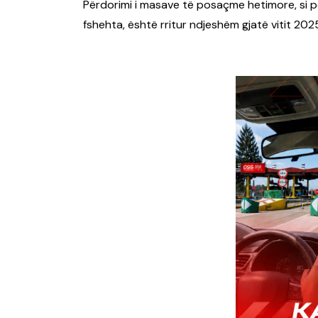
Përdorimi i masave të posaçme hetimore, si pë
fshehta, është rritur ndjeshëm gjatë vitit 202