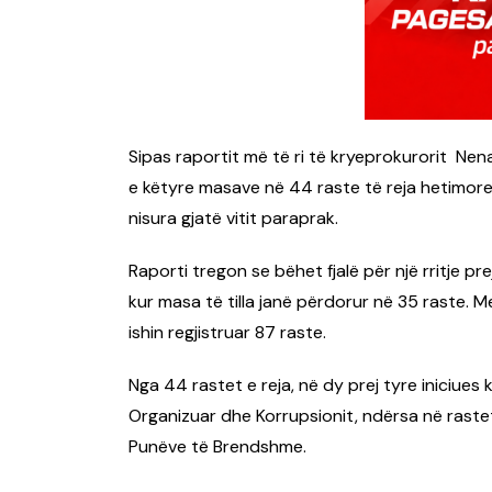
Sipas raportit më të ri të kryeprokurorit Nen
e këtyre masave në 44 raste të reja hetimore
nisura gjatë vitit paraprak.
Raporti tregon se bëhet fjalë për një rritje p
kur masa të tilla janë përdorur në 35 raste. M
ishin regjistruar 87 raste.
Nga 44 rastet e reja, në dy prej tyre iniciues
Organizuar dhe Korrupsionit, ndërsa në rastet
Punëve të Brendshme.