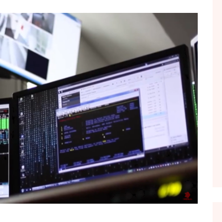
FOL POPULL
GJURMË
INTERVISTA EMISION
KONAKU
KU E KISHIM FJALEN
LIGJERATE FETARE
PARADITE ME NE
PIKËPAMJE
RECETA E DITES
RELAKS
RETRO JAVORE