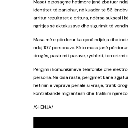
Masat e posaçme hetimore janë zbatuar ndaj 
identitet të panjohur, në kuadër të 56 lëndëv
arritur rezultatet e pritura, ndërsa suksesi 
ngritjes së aktakuzave dhe sigurimit të vend
Masa më e përdorur ka qenë ndjekja dhe incizi
ndaj 107 personave. Këto masa janë përdorur kr
drogës, pastrimi i parave, ryshfeti, terrorizmi d
Përgjimi i komunikimeve telefonike dhe elektr
persona. Në disa raste, përgjimet kanë zgjatu
hetimin e veprave penale si vrasje, trafik dr
kontrabandë migrantësh dhe trafikim njerëzor
/SHENJA/