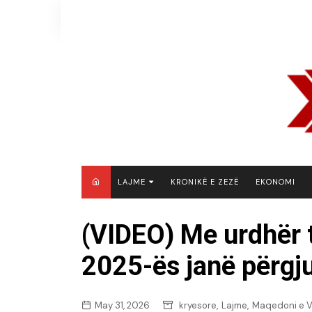
Skip
to
content
LAJME
KRONIKË E ZEZË
EKONOMI
MAQEDONI E VERIUT
(VIDEO) Me urdhër t
KOSOVË
2025-ës janë përgj
SHQIPËRI
RAJON
BOTË
,
,
May 31, 2026
kryesore
Lajme
Maqedoni e V