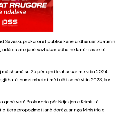
ad Saveski, prokurorët publikë kanë urdhëruar zbatimin
, ndërsa ato janë vazhduar edhe në katër raste të
rej më shumë se 25 për qind krahasuar me vitin 2024,
egjithatë, numri mbetet më i ulët se në vitin 2023, kur
 ka qenë vetë Prokuroria për Ndjekjen e Krimit të
 e tjera propozimet janë dorëzuar nga Ministria e