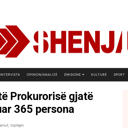
INTERVISTA
OPINION/ANALIZË
EMISIONE
KULTURË
SPORT
ARENA
ë Prokurorisë gjatë
BOTA NE FOKUS
uar 365 persona
EKONOMIKS
EMISION DEBATIV
FJALA
,
eriut
toplajm