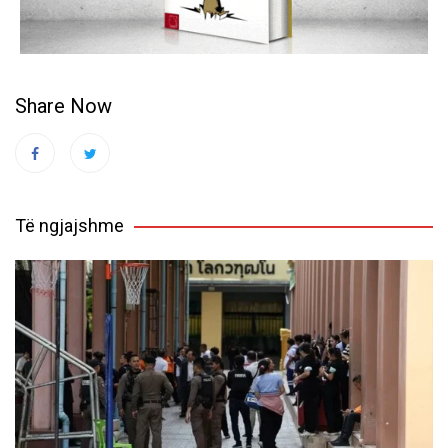
Share Now
Të ngjajshme