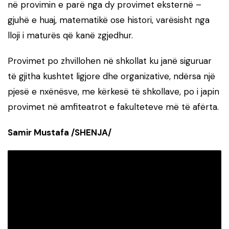
në provimin e parë nga dy provimet eksternë –
gjuhë e huaj, matematikë ose histori, varësisht nga
lloji i maturës që kanë zgjedhur.
Provimet po zhvillohen në shkollat ku janë siguruar
të gjitha kushtet ligjore dhe organizative, ndërsa një
pjesë e nxënësve, me kërkesë të shkollave, po i japin
provimet në amfiteatrot e fakulteteve më të afërta.
Samir Mustafa /SHENJA/