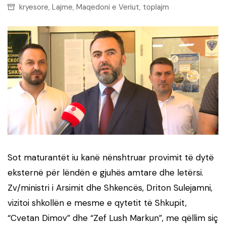
kryesore
Lajme
Maqedoni e Veriut
toplajm
,
,
,
Sot maturantët iu kanë nënshtruar provimit të dytë
eksternë për lëndën e gjuhës amtare dhe letërsi.
Zv/ministri i Arsimit dhe Shkencës, Driton Sulejamni,
vizitoi shkollën e mesme e qytetit të Shkupit,
“Cvetan Dimov” dhe “Zef Lush Markun”, me qëllim siç