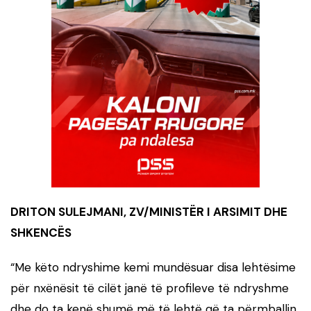
DRITON SULEJMANI, ZV/MINISTËR I ARSIMIT DHE
SHKENCËS
“Me këto ndryshime kemi mundësuar disa lehtësime
për nxënësit të cilët janë të profileve të ndryshme
dhe do ta kenë shumë më të lehtë që ta përmballin