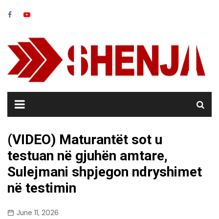
Skip
to
content
(VIDEO) Maturantët sot u
testuan në gjuhën amtare,
Sulejmani shpjegon ndryshimet
në testimin
June 11, 2026