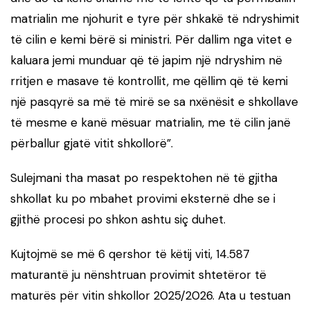
matrialin me njohurit e tyre për shkakë të ndryshimit
të cilin e kemi bërë si ministri. Për dallim nga vitet e
kaluara jemi munduar që të japim një ndryshim në
rritjen e masave të kontrollit, me qëllim që të kemi
një pasqyrë sa më të mirë se sa nxënësit e shkollave
të mesme e kanë mësuar matrialin, me të cilin janë
përballur gjatë vitit shkollorë”.
Sulejmani tha masat po respektohen në të gjitha
shkollat ku po mbahet provimi eksternë dhe se i
gjithë procesi po shkon ashtu siç duhet.
Kujtojmë se më 6 qershor të këtij viti, 14.587
maturantë ju nënshtruan provimit shtetëror të
maturës për vitin shkollor 2025/2026. Ata u testuan