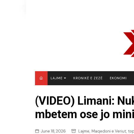
Skip
to
content
LAJME
KRONIKË E ZEZË
EKONOMI
MAQEDONI E VERIUT
(VIDEO) Limani: Nuk
KOSOVË
mbetem ose jo mini
SHQIPËRI
RAJON
BOTË
,
,
June 18, 2026
Lajme
Maqedoni e Veriut
to