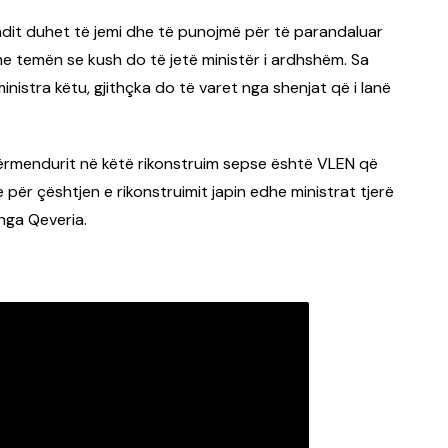
fundit duhet të jemi dhe të punojmë për të parandaluar
me temën se kush do të jetë ministër i ardhshëm. Sa
nistra këtu, gjithçka do të varet nga shenjat që i lanë
përmendurit në këtë rikonstruim sepse është VLEN që
ke për çështjen e rikonstruimit japin edhe ministrat tjerë
 nga Qeveria.