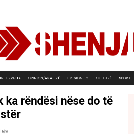
INTERVISTA
OPINION/ANALIZË
EMISIONE
KULTURË
SPORT
ARENA
 ka rëndësi nëse do të
BOTA NE FOKUS
stër
EKONOMIKS
EMISION DEBATIV
FJALA
plajm