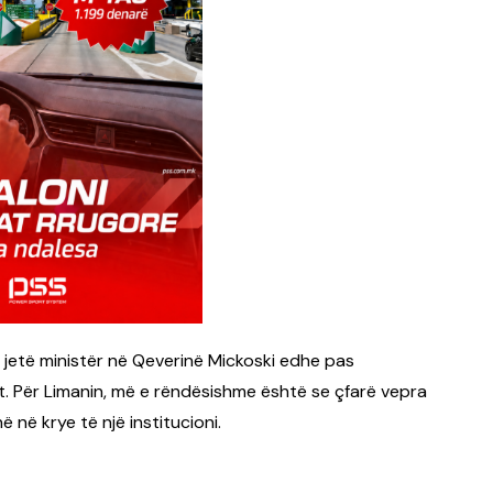
 jetë ministër në Qeverinë Mickoski edhe pas
ht. Për Limanin, më e rëndësishme është se çfarë vepra
 në krye të një institucioni.