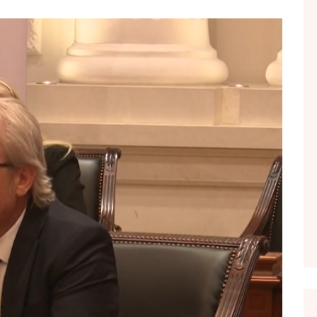
FOL POPULL
GJURMË
INTERVISTA EMISION
KONAKU
KU E KISHIM FJALEN
LIGJERATE FETARE
PARADITE ME NE
PIKËPAMJE
RECETA E DITES
RELAKS
RETRO JAVORE