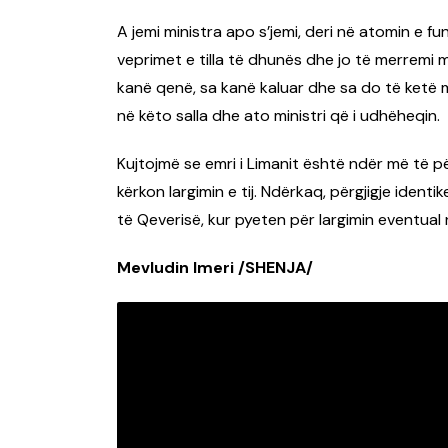
A jemi ministra apo s’jemi, deri në atomin e 
veprimet e tilla të dhunës dhe jo të merremi 
kanë qenë, sa kanë kaluar dhe sa do të ketë mi
në këto salla dhe ato ministri që i udhëheqin.
Kujtojmë se emri i Limanit është ndër më të 
kërkon largimin e tij. Ndërkaq, përgjigje identi
të Qeverisë, kur pyeten për largimin eventual
Mevludin Imeri /SHENJA/