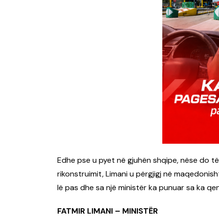
Edhe pse u pyet në gjuhën shqipe, nëse do të
rikonstruimit, Limani u përgjigj në maqedonis
lë pas dhe sa një ministër ka punuar sa ka qenë
FATMIR LIMANI – MINISTËR