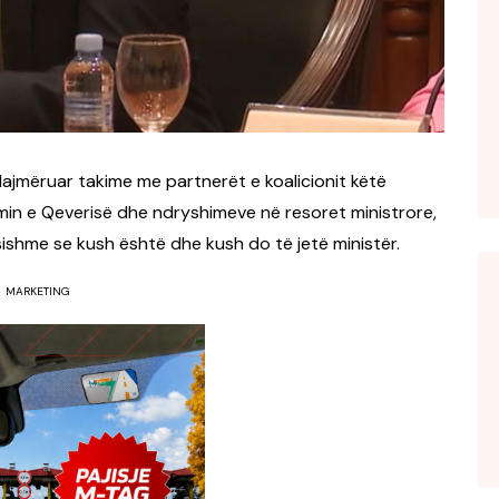
alajmëruar takime me partnerët e koalicionit këtë
imin e Qeverisë dhe ndryshimeve në resoret ministrore,
sishme se kush është dhe kush do të jetë ministër.
MARKETING