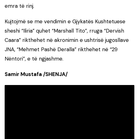
emra të rinj.
Kujtojmë se me vendimin e Gjykatës Kushtetuese
sheshi “Iliria” quhet “Marshall Tito”, rruga “Dervish
Caara” rikthehet në akronimin e ushtrisë jugosllave
JNA, “Mehmet Pashë Deralla” rikthehet në “29
Nëntori”, e të ngjashme.
Samir Mustafa /SHENJA/