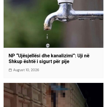
NP “Ujësjellësi dhe kanalizimi”: Uji në
Shkup është i sigurt për pije
August 10, 2026