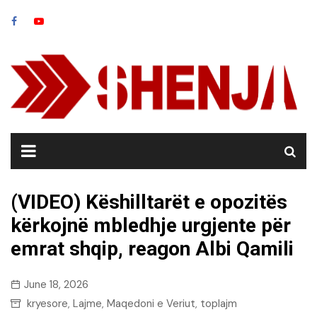
Skip
to
content
(VIDEO) Këshilltarët e opozitës
kërkojnë mbledhje urgjente për
emrat shqip, reagon Albi Qamili
June 18, 2026
kryesore
Lajme
Maqedoni e Veriut
toplajm
,
,
,