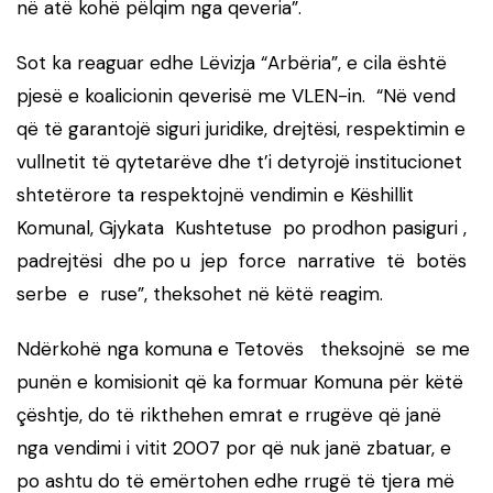
në atë kohë pëlqim nga qeveria”.
Sot ka reaguar edhe Lëvizja “Arbëria”, e cila është
pjesë e koalicionin qeverisë me VLEN-in. “Në vend
që të garantojë siguri juridike, drejtësi, respektimin e
vullnetit të qytetarëve dhe t’i detyrojë institucionet
shtetërore ta respektojnë vendimin e Këshillit
Komunal, Gjykata Kushtetuse po prodhon pasiguri ,
padrejtësi dhe po u jep force narrative të botës
serbe e ruse”, theksohet në këtë reagim.
Ndërkohë nga komuna e Tetovës theksojnë se me
punën e komisionit që ka formuar Komuna për këtë
çështje, do të rikthehen emrat e rrugëve që janë
nga vendimi i vitit 2007 por që nuk janë zbatuar, e
po ashtu do të emërtohen edhe rrugë të tjera më