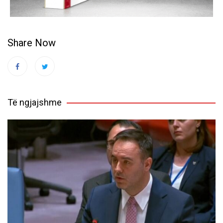
Share Now
Të ngjajshme