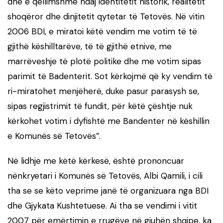
dhe e qëllimshme ndaj identitetit historik, realitetit
shoqëror dhe dinjitetit qytetar të Tetovës. Në vitin
2006 BDI, e miratoi këtë vendim me votim të të
gjithë këshilltarëve, të të gjithë etnive, me
marrëveshje të plotë politike dhe me votim sipas
parimit të Badenterit. Sot kërkojmë që ky vendim të
ri-miratohet menjëherë, duke pasur parasysh se,
sipas regjistrimit të fundit, për këtë çështje nuk
kërkohet votim i dyfishtë me Bandenter në këshillin
e Komunës së Tetovës”.
Në lidhje me këtë kërkesë, është prononcuar
nënkryetari i Komunës së Tetovës, Albi Qamili, i cili
tha se se këto veprime janë të organizuara nga BDI
dhe Gjykata Kushtetuese. Ai tha se vendimi i vitit
2007 për emërtimin e rrugëve në gjuhën shqipe, ka