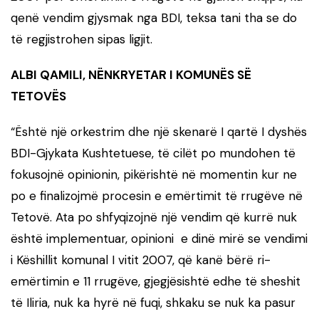
qenë vendim gjysmak nga BDI, teksa tani tha se do
të regjistrohen sipas ligjit.
ALBI QAMILI, NËNKRYETAR I KOMUNËS SË
TETOVËS
“Është një orkestrim dhe një skenarë I qartë I dyshës
BDI-Gjykata Kushtetuese, të cilët po mundohen të
fokusojnë opinionin, pikërishtë në momentin kur ne
po e finalizojmë procesin e emërtimit të rrugëve në
Tetovë. Ata po shfyqizojnë një vendim që kurrë nuk
është implementuar, opinioni e dinë mirë se vendimi
i Këshillit komunal I vitit 2007, që kanë bërë ri-
emërtimin e 11 rrugëve, gjegjësishtë edhe të sheshit
të Iliria, nuk ka hyrë në fuqi, shkaku se nuk ka pasur