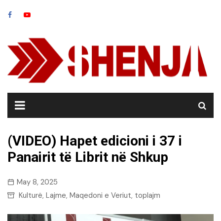
Skip
to
content
(VIDEO) Hapet edicioni i 37 i
Panairit të Librit në Shkup
May 8, 2025
Kulturë
Lajme
Maqedoni e Veriut
toplajm
,
,
,