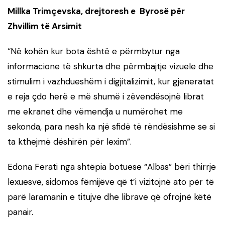
Millka Trimçevska, drejtoresh e Byrosë për
Zhvillim të Arsimit
“Në kohën kur bota është e përmbytur nga
informacione të shkurta dhe përmbajtje vizuele dhe
stimulim i vazhdueshëm i digjitalizimit, kur gjeneratat
e reja çdo herë e më shumë i zëvendësojnë librat
me ekranet dhe vëmendja u numërohet me
sekonda, para nesh ka një sfidë të rëndësishme se si
ta kthejmë dëshirën për lexim”.
Edona Ferati nga shtëpia botuese “Albas” bëri thirrje
lexuesve, sidomos fëmijëve që t’i vizitojnë ato për të
parë laramanin e titujve dhe librave që ofrojnë këtë
panair.