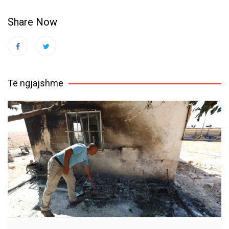
Share Now
Të ngjajshme