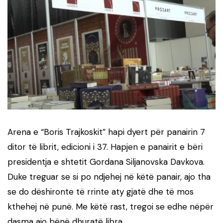
Arena e “Boris Trajkoskit” hapi dyert për panairin 7
ditor të librit, edicioni i 37. Hapjen e panairit e bëri
presidentja e shtetit Gordana Siljanovska Davkova.
Duke treguar se si po ndjehej në këtë panair, ajo tha
se do dëshironte të rrinte aty gjatë dhe të mos
kthehej në punë. Me këtë rast, tregoi se edhe nëpër
dasma ajo bënë dhuratë libra.