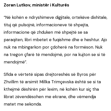
Zoran Lutkov, ministër i Kulturës
“Në kohën e ndryshimeve digjitale, ortekëve dixhitale,
tituj që pulsojnë, informacioneve të shpejta,
informacione që zhduken më shpejtë se sa
paraqiten, libri mbetet e fuqishme dhe e heshtur. Ajo
nuk na mbingarkon por çdoherë na formëson. Nuk
na tregon çfarë të mendojmë, por na kujton se si të
mendojmë”.
Sfida e vërtetë sipas drejtoreshës së Byros për
Zhvillim të arsimit Millka Trimçevska është se si ta
kthejmë dëshirën për lexim, në kohën kur siç tha
librat zëvendësohen me ekrane, dhe vëmendja
matet me sekonda.