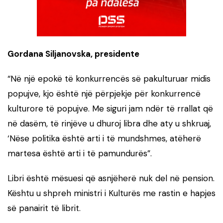
Gordana Siljanovska, presidente
“Në një epokë të konkurrencës së pakulturuar midis
popujve, kjo është një përpjekje për konkurrencë
kulturore të popujve. Me siguri jam ndër të rrallat që
në dasëm, të rinjëve u dhuroj libra dhe aty u shkruaj,
‘Nëse politika është arti i të mundshmes, atëherë
martesa është arti i të pamundurës”.
Libri është mësuesi që asnjëherë nuk del në pension.
Kështu u shpreh ministri i Kulturës me rastin e hapjes
së panairit të librit.