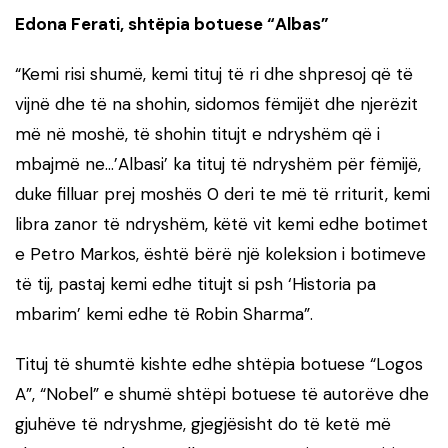
Edona Ferati, shtëpia botuese “Albas”
“Kemi risi shumë, kemi tituj të ri dhe shpresoj që të
vijnë dhe të na shohin, sidomos fëmijët dhe njerëzit
më në moshë, të shohin titujt e ndryshëm që i
mbajmë ne…’Albasi’ ka tituj të ndryshëm për fëmijë,
duke filluar prej moshës 0 deri te më të rriturit, kemi
libra zanor të ndryshëm, këtë vit kemi edhe botimet
e Petro Markos, është bërë një koleksion i botimeve
të tij, pastaj kemi edhe titujt si psh ‘Historia pa
mbarim’ kemi edhe të Robin Sharma”.
Tituj të shumtë kishte edhe shtëpia botuese “Logos
A”, “Nobel” e shumë shtëpi botuese të autorëve dhe
gjuhëve të ndryshme, gjegjësisht do të ketë më