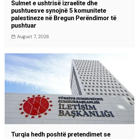
Sulmet e ushtrisë izraelite dhe
pushtuesve synojnë 5 komunitete
palestineze në Bregun Perëndimor të
pushtuar
August 7, 2026
Turqia hedh poshtë pretendimet se