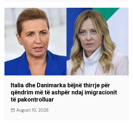
Italia dhe Danimarka bëjnë thirrje për
qëndrim më të ashpër ndaj imigracionit
të pakontrolluar
August 10, 2026