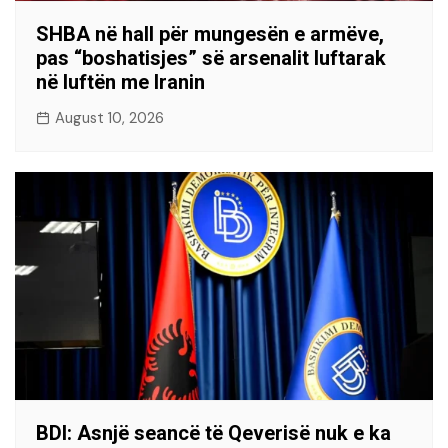
SHBA në hall për mungesën e armëve,
pas “boshatisjes” së arsenalit luftarak
në luftën me Iranin
August 10, 2026
BDI: Asnjë seancë të Qeverisë nuk e ka