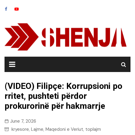
Skip
to
content
(VIDEO) Filipçe: Korrupsioni po
rritet, pushteti përdor
prokurorinë për hakmarrje
June 7, 2026
kryesore
Lajme
Maqedoni e Veriut
toplajm
,
,
,