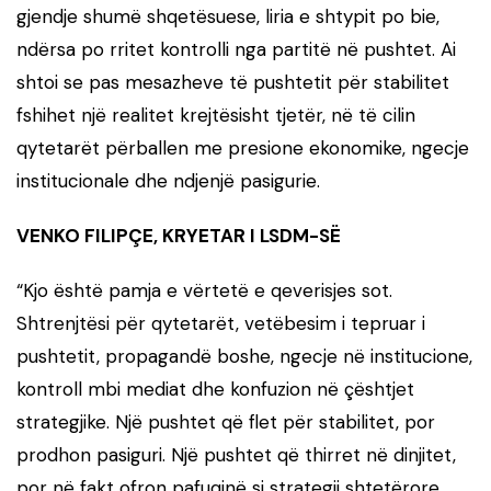
gjendje shumë shqetësuese, liria e shtypit po bie,
ndërsa po rritet kontrolli nga partitë në pushtet. Ai
shtoi se pas mesazheve të pushtetit për stabilitet
fshihet një realitet krejtësisht tjetër, në të cilin
qytetarët përballen me presione ekonomike, ngecje
institucionale dhe ndjenjë pasigurie.
VENKO FILIPÇE, KRYETAR I LSDM-SË
“Kjo është pamja e vërtetë e qeverisjes sot.
Shtrenjtësi për qytetarët, vetëbesim i tepruar i
pushtetit, propagandë boshe, ngecje në institucione,
kontroll mbi mediat dhe konfuzion në çështjet
strategjike. Një pushtet që flet për stabilitet, por
prodhon pasiguri. Një pushtet që thirret në dinjitet,
por në fakt ofron pafuqinë si strategji shtetërore.