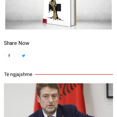
Share Now
Të ngjajshme