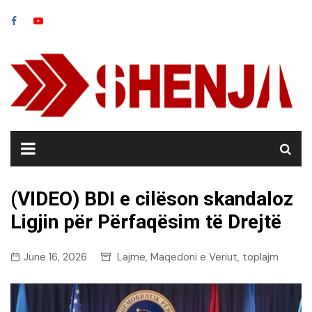
Skip
to
content
(VIDEO) BDI e cilëson skandaloz
Ligjin për Përfaqësim të Drejtë
June 16, 2026
Lajme
Maqedoni e Veriut
toplajm
,
,