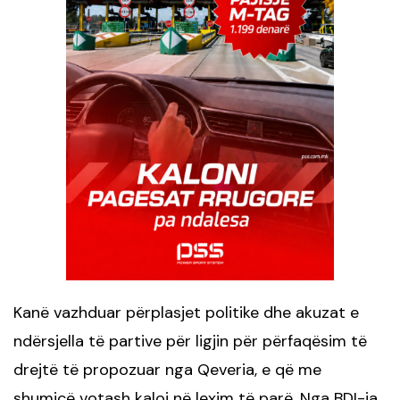
Kanë vazhduar përplasjet politike dhe akuzat e
ndërsjella të partive për ligjin për përfaqësim të
drejtë të propozuar nga Qeveria, e që me
shumicë votash kaloi në lexim të parë. Nga BDI-ja