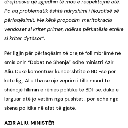
drejtuesve që zgjedhin të mos e respektojnë atë.
Po aq problematik është ndryshimi i filozofisë së
përfaqësimit. Me këtë propozim, meritokracia
vendoset si kriter primar, ndërsa përkatësia etnike
si kriter dytësor”.
Për ligjin për përfaqësim të drejtë foli mbrëmë në
emisionin “Debat në Shenja” edhe ministri Azir
Aliu. Duke komentuar kundërshtitë e BDI-së për
këtë ligj, Aliu tha se një veprim i tillë mund të
shënojë fillimin e rënies politike të BDI-së, duke e
larguar atë jo vetëm nga pushteti, por edhe nga
skena politike në afat të gjatë.
AZIR ALIU, MINISTËR