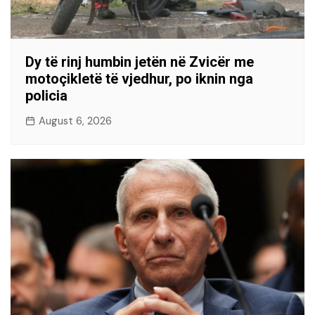
Dy të rinj humbin jetën në Zvicër me
motoçikletë të vjedhur, po iknin nga
policia
August 6, 2026