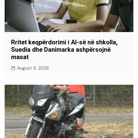
Rritet keqpërdorimi i AI-së në shkolla,
Suedia dhe Danimarka ashpërsojnë
masat
August 6, 2026