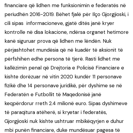
financiare që lidhen me funksionimin e federatës në
periudhën 2016-2019. Bëhet fjalë për Ilço Gjorgjioski, i
cili sipas informacioneve, gjatë ditës janë kryer
kontrolle në disa lokacione, ndërsa organet hetimore
kanë siguruar prova që lidhen me lëndën. Nuk
përjashtohet mundësia që në kuadër të aksionit të
përfshihen edhe persona të tjerë. Rasti lidhet me
kallëzimin penal që Drejtoria e Policisë Financiare e
kishte dorëzuar në vitin 2020 kundër 11 personave
fizikë dhe 14 personave juridikë, për dyshime se në
Federatën e Futbollit të Maqedonisë janë
keqpërdorur rreth 2.4 milionë euro. Sipas dyshimeve
të paraqitura atëherë, si kryetar i federatës,
Gjorgjioski nuk kishte ushtruar mbikëqyrjen e duhur
mbi punën financiare, duke mundësuar pagesa të