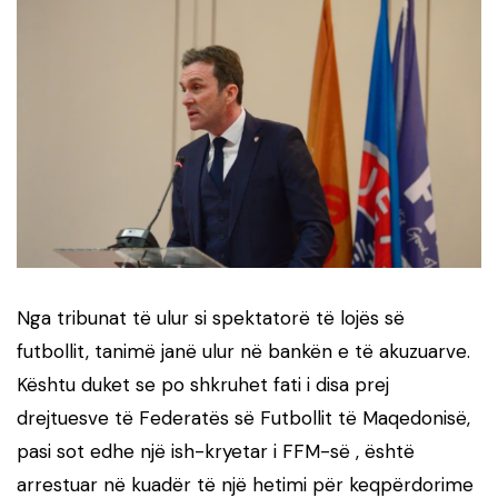
Nga tribunat të ulur si spektatorë të lojës së
futbollit, tanimë janë ulur në bankën e të akuzuarve.
Kështu duket se po shkruhet fati i disa prej
drejtuesve të Federatës së Futbollit të Maqedonisë,
pasi sot edhe një ish-kryetar i FFM-së , është
arrestuar në kuadër të një hetimi për keqpërdorime